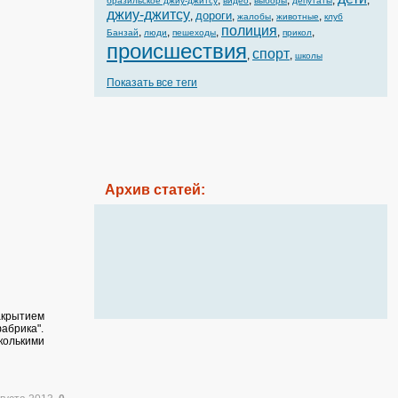
,
,
,
,
,
бразильское джиу-джитсу
видео
выборы
депутаты
джиу-джитсу
дороги
,
,
,
,
жалобы
животные
клуб
полиция
,
,
,
,
,
Банзай
люди
пешеходы
прикол
происшествия
спорт
,
,
школы
Показать все теги
Архив статей:
акрытием
абрика".
колькими