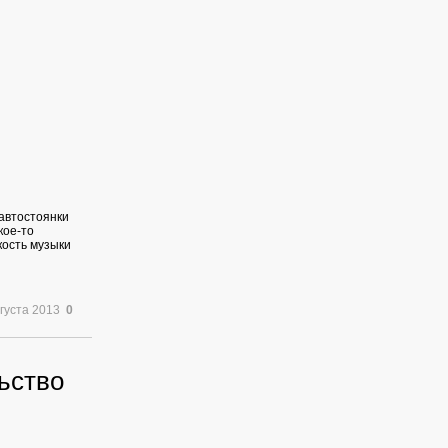
 автостоянки
кое-то
кость музыки
вгуста 2013
0
ьство