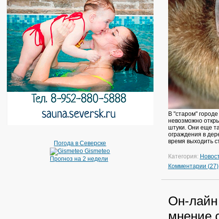
В "старом" город
невозможно открыт
штуки. Они еще та
ограждения в дере
время выходить с
Погода в Северске
Gismeteo
Категория:
Новос
Прогноз на 2 недели
Комментарии (27)
Он-лайн
мнение с