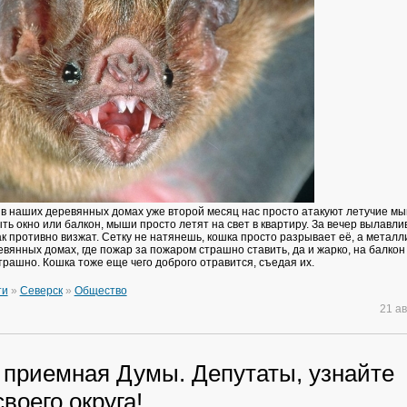
е в наших деревянных домах уже второй месяц нас просто атакуют летучие м
ь окно или балкон, мыши просто летят на свет в квартиру. За вечер вылавли
к противно визжат. Сетку не натянешь, кошка просто разрывает её, а металл
вянных домах, где пожар за пожаром страшно ставить, да и жарко, на балкон
трашно. Кошка тоже еще чего доброго отравится, съедая их.
ти
»
Северск
»
Общество
21 а
 приемная Думы. Депутаты, узнайте
воего округа!