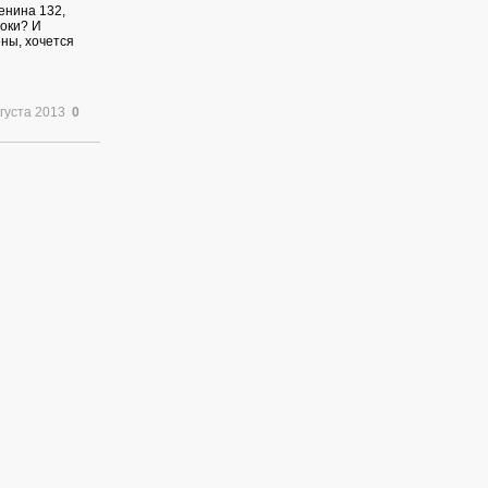
енина 132,
роки? И
ены, хочется
вгуста 2013
0