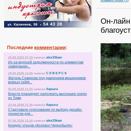
Комментарии (5)
Он-лайн
благоус
Последние
комментарии
:
alex33kaw
20.06.2026 07:33
написал
Из-за крупной задолженности по алиментам
северчанин...
С Е В Е Р С К
19.05.2026 14:30
написал
Житель Северска под давлением мошенников
вскрыл сейф...
барыга
04.05.2026 21:25
написал
Власти планируют наполнить высохшее озеро
из Томи
барыга
23.04.2026 21:39
написал
Стартовало голосование по выбору дизайн-
проектов для...
alex33kaw
07.04.2026 15:18
написал
Конкурс чтецов «Колокол Чернобыля»