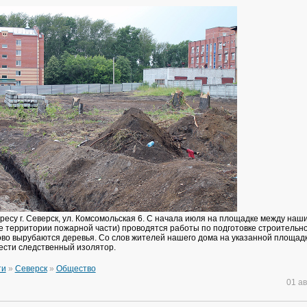
ресу г. Северск, ул. Комсомольская 6. С начала июля на площадке между наш
ле территории пожарной части) проводятся работы по подготовке строительн
сово вырубаются деревья. Со слов жителей нашего дома на указанной площад
ести следственный изолятор.
ти
»
Северск
»
Общество
01 а