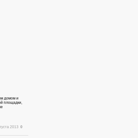
им домом и
ой площадки,
ке
вгуста 2013
0