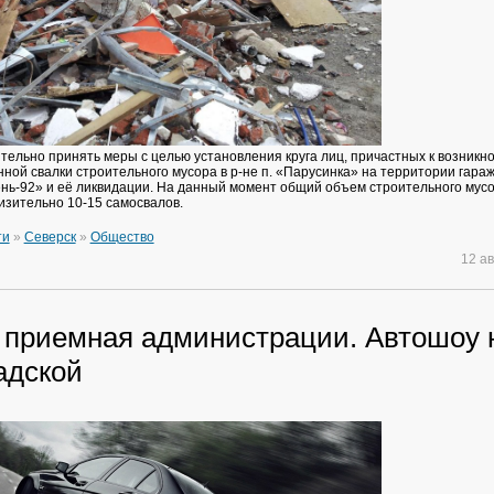
ельно принять меры с целью установления круга лиц, причастных к возникн
ной свалки строительного мусора в р-не п. «Парусинка» на территории гара
нь-92» и её ликвидации. На данный момент общий объем строительного мус
изительно 10-15 самосвалов.
ти
»
Северск
»
Общество
12 а
 приемная администрации. Автошоу 
адской