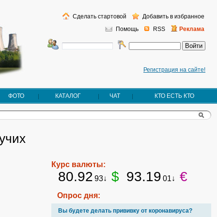
Сделать стартовой
Добавить в избранное
Помощь
RSS
Реклама
Регистрация на сайте!
ФОТО
КАТАЛОГ
ЧАТ
КТО ЕСТЬ КТО
учих
Курс валюты:
80.92
$
93.19
€
93↓
01↓
Опрос дня:
Вы будете делать прививку от коронавируса?