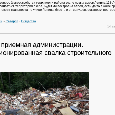
вопрос благоустройства территории района возле новых домов Ленина 118-Л
раиваться территория озера, будет ли построена аллея, если да то в какие с
поводу транспорта по улице Ленина, будет ли он запущен, остановки постро
.
ти
»
Северск
»
Общество
14 а
 приемная администрации.
ионированная свалка строительного