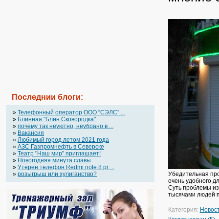
Последнии блоги:
»
Телефонный оператор OOO “СЭЛС” ...
»
Блинная "Блин.Сковородка"
»
почему так неуютно, неубрано в ...
»
Вакансия
»
Любимый город летом 2021 года
»
АЗС Газпромнефть в Северске
»
Театр "Наш мир" приглашает!
»
Новогодняя минута славы
»
Утерен телефон Redmi note 8 pr ...
»
розыгрыш или хулиганство?
Убедительная про
очень удобного д
Суть проблемы из
тысячами людей п
Категория:
Новос