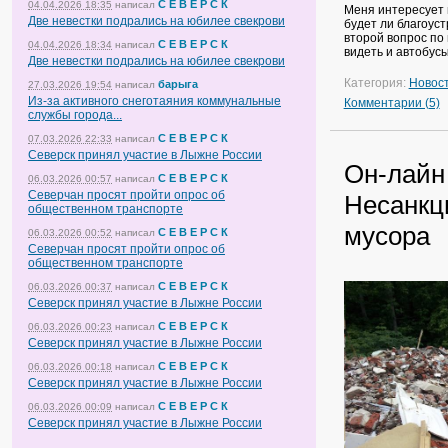
С Е В Е Р С К
04.04.2026 18:35
написал
Меня интересует 
Две невестки подрались на юбилее свекрови
будет ли благоуст
второй вопрос по 
С Е В Е Р С К
04.04.2026 18:34
написал
видеть и автобусы
Две невестки подрались на юбилее свекрови
Категория:
Новос
барыга
27.03.2026 19:54
написал
Из-за активного снеготаяния коммунальные
Комментарии (5)
службы города...
С Е В Е Р С К
07.03.2026 22:33
написал
Северск принял участие в Лыжне России
Он-лайн
С Е В Е Р С К
06.03.2026 00:57
написал
Северчан просят пройти опрос об
Несанкц
общественном транспорте
мусора
С Е В Е Р С К
06.03.2026 00:52
написал
Северчан просят пройти опрос об
общественном транспорте
С Е В Е Р С К
06.03.2026 00:37
написал
Северск принял участие в Лыжне России
С Е В Е Р С К
06.03.2026 00:23
написал
Северск принял участие в Лыжне России
С Е В Е Р С К
06.03.2026 00:18
написал
Северск принял участие в Лыжне России
С Е В Е Р С К
06.03.2026 00:09
написал
Северск принял участие в Лыжне России