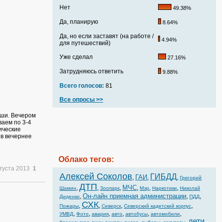
Нет
49.38%
Да, планирую
8.64%
Да, но если заставят (на работе /
4.94%
для путешествий)
Уже сделал
27.16%
Затрудняюсь ответить
9.88%
Всего голосов:
81
Все опросы >>
ыши. Вечером
ваем по 3-4
ические
 в вечернее
Облако тегов:
вгуста 2013
1
Алексей Соколов
ГИБДД
ГАИ
,
,
,
Григорий
ДТП
МЧС
,
,
,
,
,
,
Шамин
Зоопарк
Мэр
Наркотики
Николай
Он-лайн приемная администрации
,
,
,
Диденко
ПДД
СХК
,
,
,
,
Пожары
Северск
Северский кадетский корпус
,
,
,
,
,
,
УМВД
Фото
авария
авто
автобусы
автомобили
дети