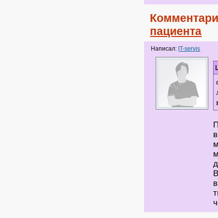
Комментари
пациента
Написал:
IT-servis
П
в
м
м
д
В
в
т
ч