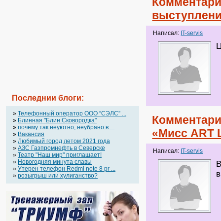
Комментари
выступлени
Написал:
IT-servis
Ц
Последнии блоги:
»
Телефонный оператор OOO “СЭЛС” ...
Комментари
»
Блинная "Блин.Сковородка"
»
почему так неуютно, неубрано в ...
«Мисс ART 
»
Вакансия
»
Любимый город летом 2021 года
»
АЗС Газпромнефть в Северске
Написал:
IT-servis
»
Театр "Наш мир" приглашает!
»
Новогодняя минута славы
В
»
Утерен телефон Redmi note 8 pr ...
в
»
розыгрыш или хулиганство?