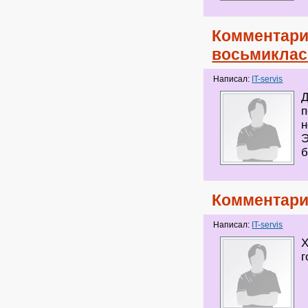
Комментари
восьмиклас
Написал:
IT-servis
Д
п
н
Э
б
Комментари
Написал:
IT-servis
Х
г