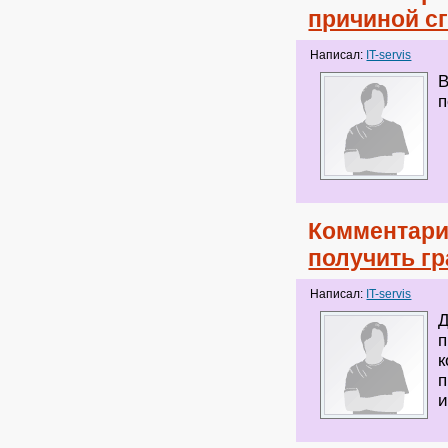
причиной с
Написал:
IT-servis
В
п
Комментари
получить г
Написал:
IT-servis
Д
п
к
п
и