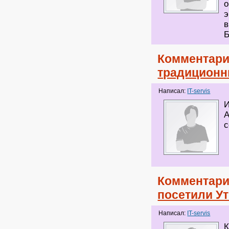
о
э
в
Б
Комментари
традиционн
Написал:
IT-servis
И
А
с
Комментари
посетили У
Написал:
IT-servis
К