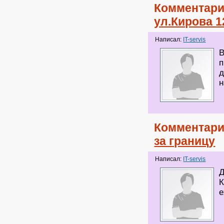
Комментари
ул.Кирова 1
Написал:
IT-servis
В
п
д
н
Комментари
за границу
Написал:
IT-servis
Д
К
е