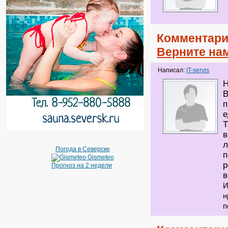
Комментари
Верните нам
Написал:
IT-servis
Н
В
п
е
Т
в
л
Погода в Северске
п
Gismeteo
р
Прогноз на 2 недели
в
И
н
п