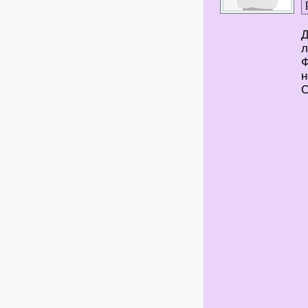
Д
л
Ф
н
С