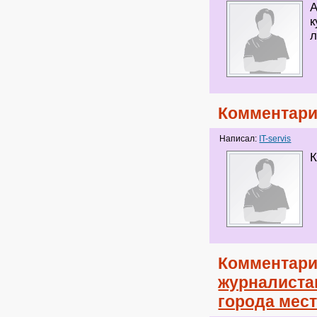
А
к
л
Комментари
Написал:
IT-servis
К
Комментари
журналиста
города мес