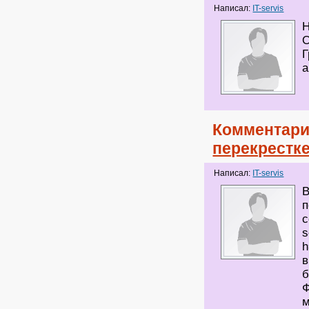
Написал:
IT-servis
Н
О
Г
а
Комментари
перекрестк
Написал:
IT-servis
В
п
с
s
h
в
б
Ф
м