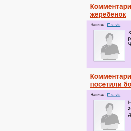
Комментари
жеребенок
Написал:
IT-servis
Х
р
Ч
Комментари
посетили б
Написал:
IT-servis
Н
э