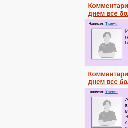
Комментари
днем все б
Написал:
IT-servis
И
г
h
Комментари
днем все б
Написал:
IT-servis
А
в
в
Ж
с