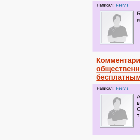
Написал:
IT-servis
Б
Комментари
общественн
бесплатны
Написал:
IT-servis
А
в
С
т