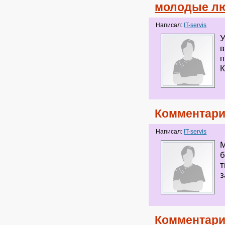
молодые лю
Написал:
IT-servis
У
в
п
К
Комментари
Написал:
IT-servis
М
б
т
з
Комментари