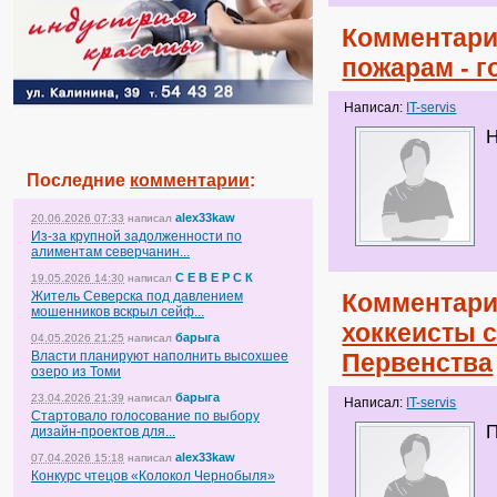
Комментари
пожарам - 
Написал:
IT-servis
Н
Последние
комментарии
:
alex33kaw
20.06.2026 07:33
написал
Из-за крупной задолженности по
алиментам северчанин...
С Е В Е Р С К
19.05.2026 14:30
написал
Житель Северска под давлением
Комментари
мошенников вскрыл сейф...
хоккеисты 
барыга
04.05.2026 21:25
написал
Власти планируют наполнить высохшее
Первенства
озеро из Томи
барыга
23.04.2026 21:39
написал
Написал:
IT-servis
Стартовало голосование по выбору
П
дизайн-проектов для...
alex33kaw
07.04.2026 15:18
написал
Конкурс чтецов «Колокол Чернобыля»