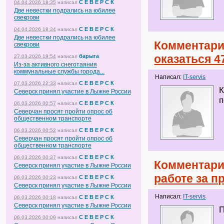
С Е В Е Р С К
04.04.2026 18:35
написал
Две невестки подрались на юбилее
свекрови
С Е В Е Р С К
04.04.2026 18:34
написал
Две невестки подрались на юбилее
Комментари
свекрови
оказаться 
барыга
27.03.2026 19:54
написал
Из-за активного снеготаяния
коммунальные службы города...
Написал:
IT-servis
С Е В Е Р С К
07.03.2026 22:33
написал
К
Северск принял участие в Лыжне России
п
С Е В Е Р С К
06.03.2026 00:57
написал
Северчан просят пройти опрос об
общественном транспорте
С Е В Е Р С К
06.03.2026 00:52
написал
Северчан просят пройти опрос об
общественном транспорте
С Е В Е Р С К
06.03.2026 00:37
написал
Комментари
Северск принял участие в Лыжне России
работе за 
С Е В Е Р С К
06.03.2026 00:23
написал
Северск принял участие в Лыжне России
Написал:
IT-servis
С Е В Е Р С К
06.03.2026 00:18
написал
Северск принял участие в Лыжне России
П
С Е В Е Р С К
06.03.2026 00:09
написал