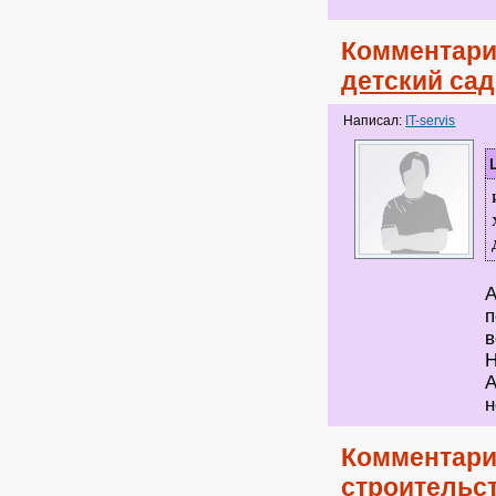
Комментари
детский са
Написал:
IT-servis
А
п
в
Н
А
н
Комментари
строительс