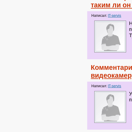
таким ли он
Написал:
IT-servis
Н
Т
Комментари
видеокамеру
Написал:
IT-servis
У
п