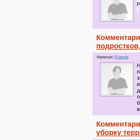
р
Комментари
подростков
Написал:
IT-servis
Н
п
з
и
д
п
б
в
Комментари
уборку тер