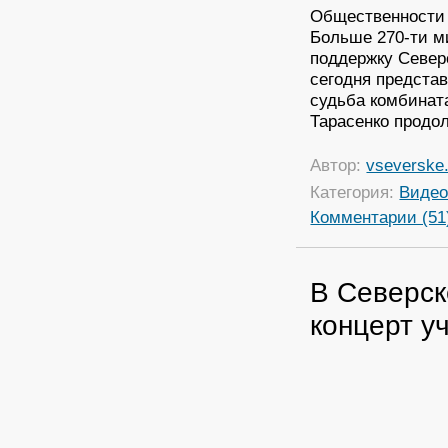
Общественности 
Больше 270-ти м
поддержку Северс
сегодня предста
судьба комбинат
Тарасенко продо
Автор:
vseverske.
Категория:
Виде
Комментарии (51
В Северск
концерт у