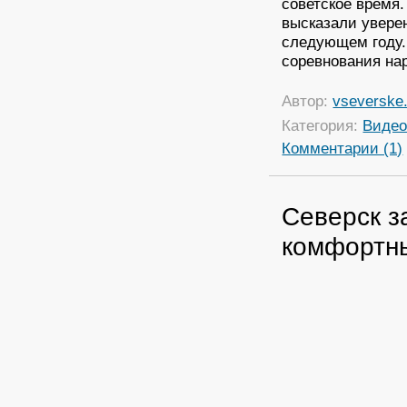
советское время.
высказали увере
следующем году.
соревнования на
Автор:
vseverske.
Категория:
Виде
Комментарии (1)
Северск з
комфортны