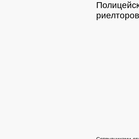
Полицейск
риелторо