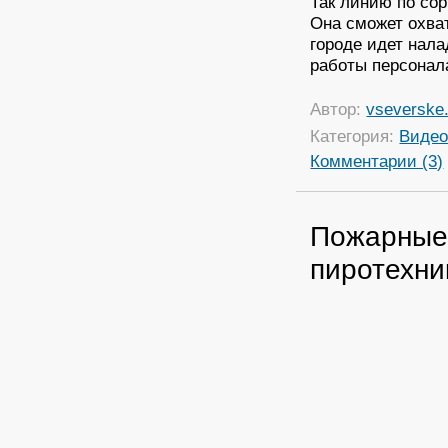
Так линию по сор
Она сможет охват
городе идет нала
работы персонал
Автор:
vseverske.
Категория:
Виде
Комментарии (3)
Пожарные
пиротехни