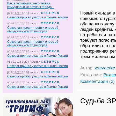
Из-за активного снеготаяния
коммунальные службы города...
Новый скандал в
С Е В Е Р С К
07.03.2026 22:33
написал
Северск принял участие в Лыжне России
северского тураг
обещанных услуг
С Е В Е Р С К
06.03.2026 00:57
написал
Северчан просят пройти опрос об
людей кредиты. Я
общественном транспорте
потребители на т
С Е В Е Р С К
06.03.2026 00:52
написал
требуют погасит
Северчан просят пройти опрос об
обратились в пол
общественном транспорте
подпорченная ре
С Е В Е Р С К
06.03.2026 00:37
написал
Северск принял участие в Лыжне России
трем миллионам 
С Е В Е Р С К
06.03.2026 00:23
написал
Северск принял участие в Лыжне России
Автор:
vseverske.
С Е В Е Р С К
06.03.2026 00:18
написал
Категория:
Виде
Северск принял участие в Лыжне России
Комментарии (2)
С Е В Е Р С К
06.03.2026 00:09
написал
Северск принял участие в Лыжне России
Судьба ЗР