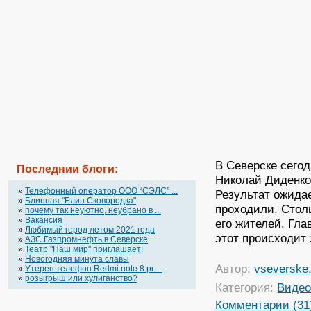
В Северске сего
Последнии блоги:
Николай Диденко 
»
Телефонный оператор OOO “СЭЛС” ...
Результат ожида
»
Блинная "Блин.Сковородка"
проходили. Стол
»
почему так неуютно, неубрано в ...
»
Вакансия
его жителей. Гл
»
Любимый город летом 2021 года
этот происходит
»
АЗС Газпромнефть в Северске
»
Театр "Наш мир" приглашает!
»
Новогодняя минута славы
Автор:
vseverske.
»
Утерен телефон Redmi note 8 pr ...
»
розыгрыш или хулиганство?
Категория:
Виде
Комментарии (31