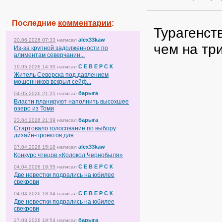
Последние
комментарии
:
Турагенст
alex33kaw
20.06.2026 07:33
написал
чем на тр
Из-за крупной задолженности по
алиментам северчанин...
С Е В Е Р С К
19.05.2026 14:30
написал
Житель Северска под давлением
мошенников вскрыл сейф...
барыга
04.05.2026 21:25
написал
Власти планируют наполнить высохшее
озеро из Томи
барыга
23.04.2026 21:39
написал
Стартовало голосование по выбору
дизайн-проектов для...
alex33kaw
07.04.2026 15:18
написал
Конкурс чтецов «Колокол Чернобыля»
С Е В Е Р С К
04.04.2026 18:35
написал
Две невестки подрались на юбилее
свекрови
С Е В Е Р С К
04.04.2026 18:34
написал
Две невестки подрались на юбилее
свекрови
барыга
27.03.2026 19:54
написал