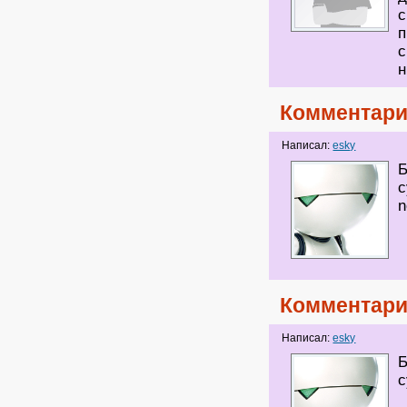
с
п
с
н
Комментари
Написал:
esky
Б
с
n
Комментари
Написал:
esky
Б