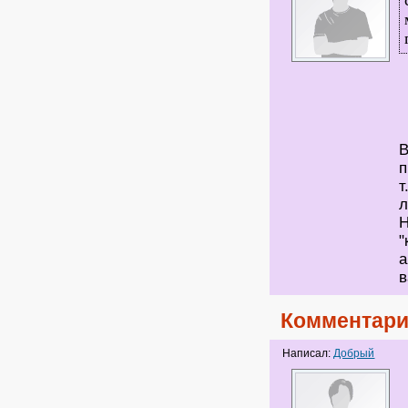
В
п
т
л
Н
"
а
в
Комментари
Написал:
Добрый