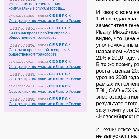
Из-за активного снеготаяния
коммунальные службы города...
И говорю всем в
С Е В Е Р С К
07.03.2026 22:33
написал
1.Я передал «на 
Северск принял участие в Лыжне России
заместителя ген
С Е В Е Р С К
06.03.2026 00:57
написал
Ивану Михайлови
Северчан просят пройти опрос об
видно, что цена 
общественном транспорте
уполномоченным 
С Е В Е Р С К
06.03.2026 00:52
написал
Северчан просят пройти опрос об
названием «Атомко
общественном транспорте
21% к 2010 году, а
С Е В Е Р С К
06.03.2026 00:37
написал
В то же время, р
Северск принял участие в Лыжне России
роста к ценам 200
С Е В Е Р С К
06.03.2026 00:23
написал
уровню 2008 год
Северск принял участие в Лыжне России
рамках исполнен
С Е В Е Р С К
06.03.2026 00:18
написал
ТЭЦ ОАО «СХК» 
Северск принял участие в Лыжне России
энергоэффективн
С Е В Е Р С К
06.03.2026 00:09
написал
результате этого
Северск принял участие в Лыжне России
закупками угля 
«Новосибирскэнер
2.Техническое з
не выпускали на 