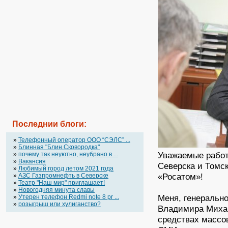
Последнии блоги:
»
Телефонный оператор OOO “СЭЛС” ...
»
Блинная "Блин.Сковородка"
Уважаемые работ
»
почему так неуютно, неубрано в ...
»
Вакансия
Северска и Томс
»
Любимый город летом 2021 года
«Росатом»!
»
АЗС Газпромнефть в Северске
»
Театр "Наш мир" приглашает!
»
Новогодняя минута славы
Меня, генеральн
»
Утерен телефон Redmi note 8 pr ...
»
розыгрыш или хулиганство?
Владимира Михай
средствах массо