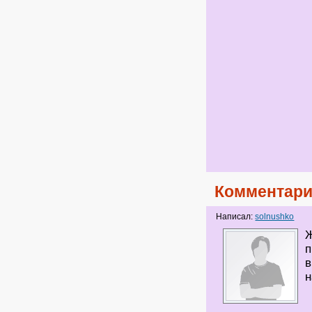
Комментари
Написал:
solnushko
Ж
п
в
н