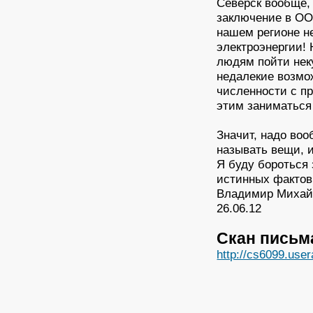
Северск вообще,
заключение в ОО
нашем регионе н
электроэнергии! 
людям пойти неку
недалекие возмо
численности с пр
этим заниматься
Значит, надо воо
называть вещи, и
Я буду бороться 
истинных фактов
Владимир Михай
26.06.12
Cкан письм
http://cs6099.use