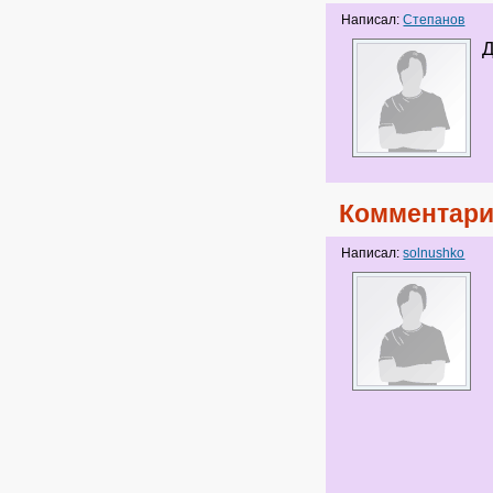
Написал:
Степанов
Д
Комментари
Написал:
solnushko