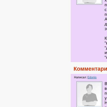
х
п
с
А
д
э
К
"
"
и
"
Комментари
Написал:
Edonis
В
в
п
у
Н