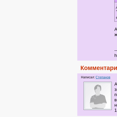
А
ж
-
h
Комментари
Написал:
Степанов
А
з
п
в
н
1