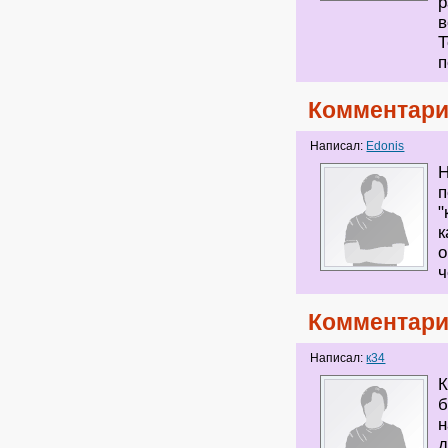
р
в
Т
п
Комментари
Написал:
Edonis
Н
п
"
к
о
ч
Комментари
Написал:
к34
К
б
н
д