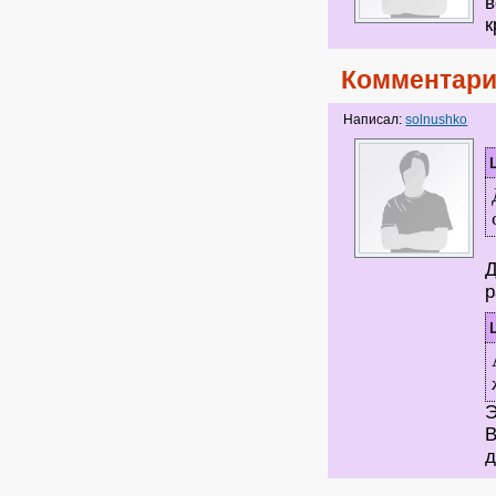
в
к
Комментари
Написал:
solnushko
Д
р
Э
В
д