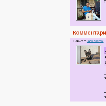
Т
Комментари
Написал:
uncleandrew
Э
о
-
h