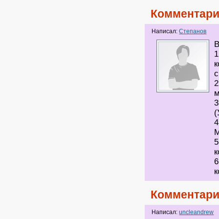
Комментари
Написал:
Степанов
В
1
к
с
2
м
3
(
4
5
к
6
к
Комментари
Написал:
uncleandrew