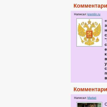
Комментари
Написал:
kremlin.ru
«
з
н
"
с
е
к
в
с
п
в
Комментари
Написал:
Markel
С