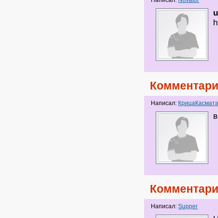
Написал:
Novator
u
h
Комментари
Написал:
КрицаКасмат
в
Комментари
Написал:
Supper