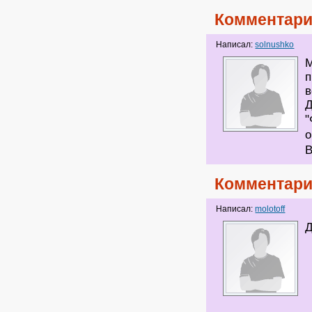
Комментари
Написал:
solnushko
М
п
в
Д
"
о
В
Комментари
Написал:
molotoff
Д