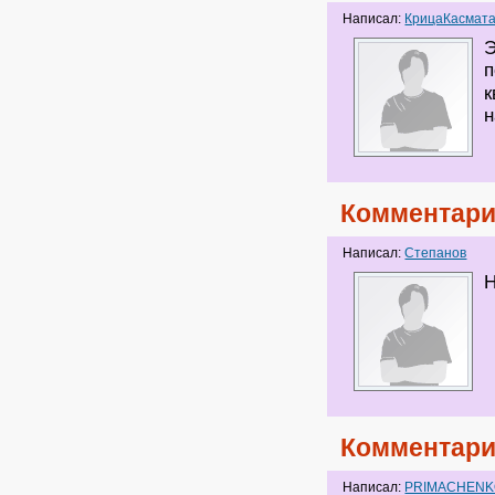
Написал:
КрицаКасмат
Э
п
к
н
Комментари
Написал:
Степанов
Н
Комментари
Написал:
PRIMACHEN