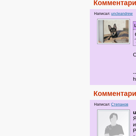
Комментари
Написал:
uncleandrew
О
-
h
Комментари
Написал:
Степанов
u
Я
и
Р