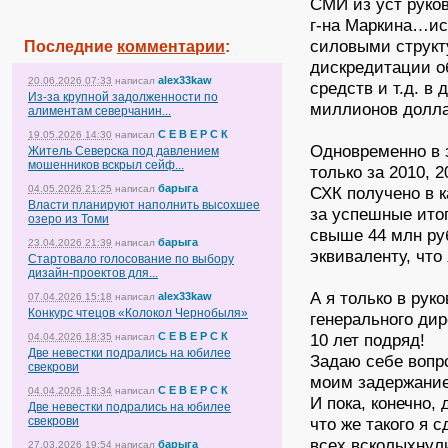
СМИ из уст руко
г-на Маркина…ис
силовыми струк
Последние
комментарии
:
дискредитации о
alex33kaw
20.06.2026 07:33
написал
средств и т.д. в
Из-за крупной задолженности по
миллионов долла
алиментам северчанин...
С Е В Е Р С К
19.05.2026 14:30
написал
Одновременно в з
Житель Северска под давлением
мошенников вскрыл сейф...
только за 2010, 2
барыга
04.05.2026 21:25
написал
СХК получено в к
Власти планируют наполнить высохшее
за успешные ито
озеро из Томи
свыше 44 млн руб
барыга
23.04.2026 21:39
написал
эквиваленту, что
Стартовало голосование по выбору
дизайн-проектов для...
А я только в рук
alex33kaw
07.04.2026 15:18
написал
Конкурс чтецов «Колокол Чернобыля»
генерального ди
С Е В Е Р С К
10 лет подряд!
04.04.2026 18:35
написал
Две невестки подрались на юбилее
Задаю себе вопро
свекрови
моим задержание
С Е В Е Р С К
04.04.2026 18:34
написал
И пока, конечно,
Две невестки подрались на юбилее
свекрови
что же такого я 
всех всколыхнул
барыга
27.03.2026 19:54
написал