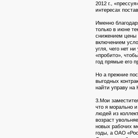
2012 г., «прессу
интересах поста
Именно благодар
только в июне те
снижением цены в
включением усло
угля, чего нет ни
«пробито», чтобы
год прямые его п
Но а прежние по
выгодных контрак
найти управу на 
3.Мои заместите
что я морально 
людей из коллек
возраст увольняе
новых рабочих ме
годы, а ОАО «Ро