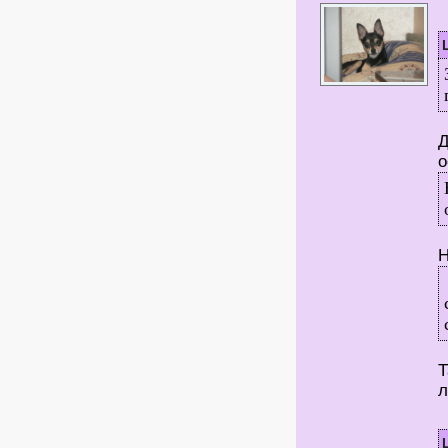
Д
о
Н
Т
л