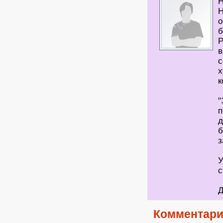
Н
Н
о
б
Р
в
с
х
к
"
п
д
б
з
У
с
Д
Комментари