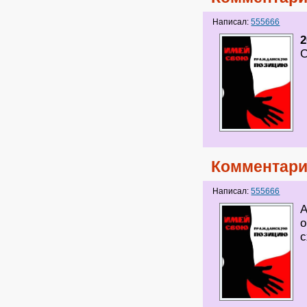
Написал:
555666
2
С
Комментари
Написал:
555666
А
о
с