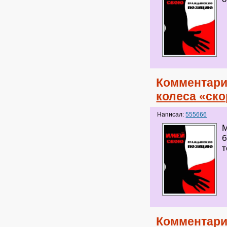
Комментари
колеса «ско
Написал:
555666
М
б
т
Комментари