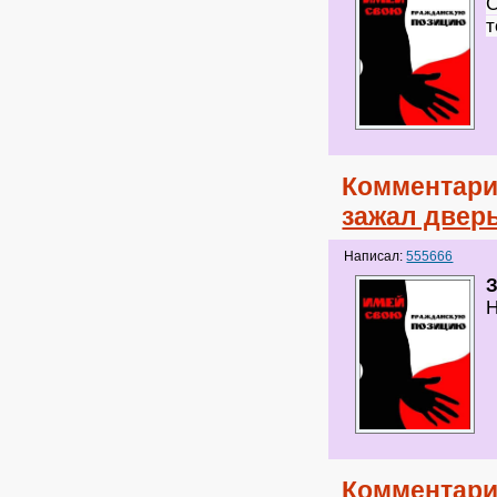
С
т
Комментари
зажал двер
Написал:
555666
Н
Комментари