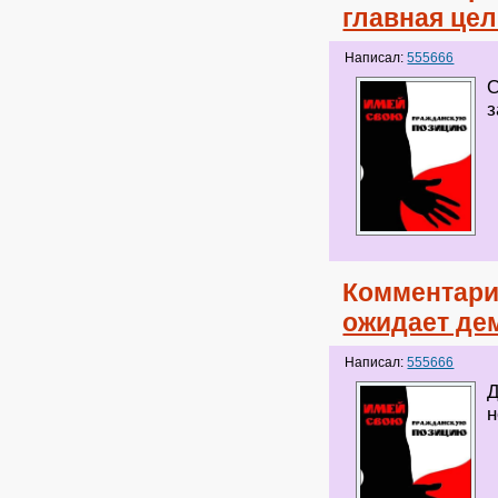
главная це
Написал:
555666
О
з
Комментари
ожидает де
Написал:
555666
Д
н