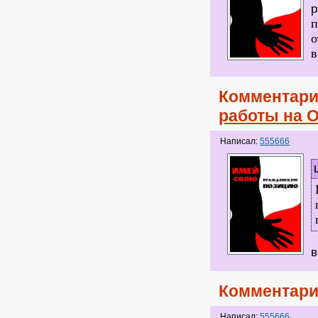
р
п
о
в
Комментари
работы на 
Написал:
555666
Э
в
Комментари
Написал:
555666