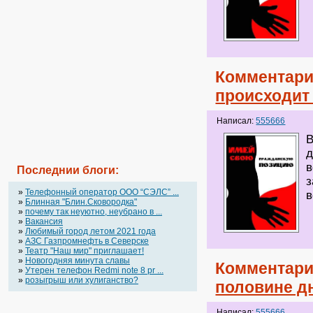
Комментари
происходит
Написал:
555666
В
д
в
Последнии блоги:
з
»
Телефонный оператор OOO “СЭЛС” ...
в
»
Блинная "Блин.Сковородка"
»
почему так неуютно, неубрано в ...
»
Вакансия
»
Любимый город летом 2021 года
»
АЗС Газпромнефть в Северске
»
Театр "Наш мир" приглашает!
»
Новогодняя минута славы
Комментари
»
Утерен телефон Redmi note 8 pr ...
»
розыгрыш или хулиганство?
половине д
Написал:
555666