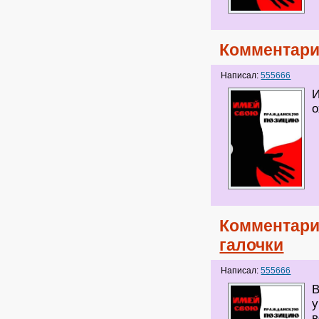
Комментари
Написал:
555666
И
о
Комментари
галочки
Написал:
555666
В
у
в