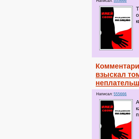
Написал:
555666
Т
о
к
Комментари
взыскал то
неплательщ
Написал:
555666
А
к
п