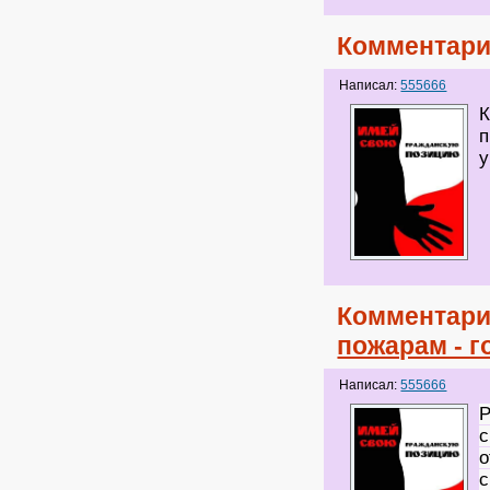
Комментари
Написал:
555666
К
п
у
Комментари
пожарам - 
Написал:
555666
Р
с
о
с