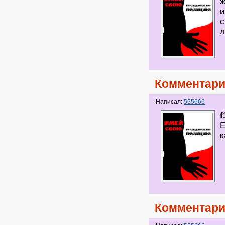
ж
и
с
л
Комментари
Написал:
555666
f
Е
к
Комментари