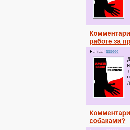
Комментари
работе за 
Написал:
555666
Д
н
т
н
д
Комментари
собаками?