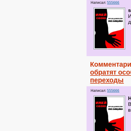
Написал:
555666
s
И
д
Комментари
обратят ос
переходы
Написал:
555666
H
В
в