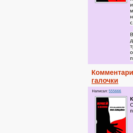
и
м
н
с
В
д
т
о
п
Комментари
галочки
Написал:
555666
С
п