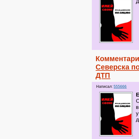
Д
Комментари
Северска по
ДТП
Написал:
555666
E
С
в
у
д