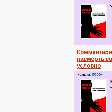
М
Комментари
насмерть со
условно
Написал:
555666
p
С
ч