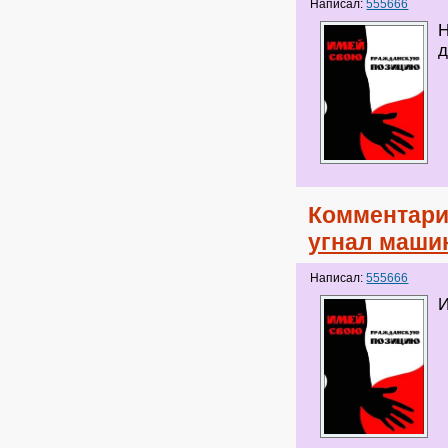
Написал:
555666
Н
д
Комментари
угнал маши
Написал:
555666
И