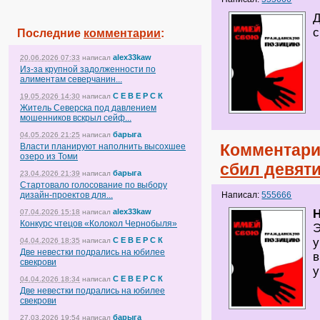
Д
с
Последние
комментарии
:
alex33kaw
20.06.2026 07:33
написал
Из-за крупной задолженности по
алиментам северчанин...
С Е В Е Р С К
19.05.2026 14:30
написал
Житель Северска под давлением
мошенников вскрыл сейф...
барыга
04.05.2026 21:25
написал
Комментари
Власти планируют наполнить высохшее
озеро из Томи
сбил девят
барыга
23.04.2026 21:39
написал
Стартовало голосование по выбору
дизайн-проектов для...
Написал:
555666
alex33kaw
H
07.04.2026 15:18
написал
Конкурс чтецов «Колокол Чернобыля»
Э
С Е В Е Р С К
у
04.04.2026 18:35
написал
Две невестки подрались на юбилее
в
свекрови
у
С Е В Е Р С К
04.04.2026 18:34
написал
Две невестки подрались на юбилее
свекрови
барыга
27.03.2026 19:54
написал