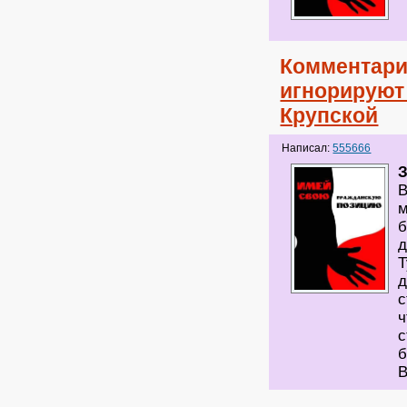
Комментари
игнорируют
Крупской
Написал:
555666
В
м
б
д
Т
д
с
ч
с
б