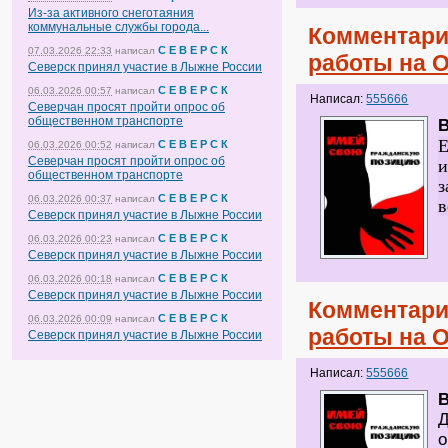
Из-за активного снеготаяния
коммунальные службы города...
Комментари
С Е В Е Р С К
07.03.2026 22:33
написал
работы на 
Северск принял участие в Лыжне России
С Е В Е Р С К
06.03.2026 00:57
написал
Написал:
555666
Северчан просят пройти опрос об
общественном транспорте
B
Е
С Е В Е Р С К
06.03.2026 00:52
написал
Северчан просят пройти опрос об
и
общественном транспорте
з
С Е В Е Р С К
06.03.2026 00:37
написал
в
Северск принял участие в Лыжне России
С Е В Е Р С К
06.03.2026 00:23
написал
Северск принял участие в Лыжне России
С Е В Е Р С К
06.03.2026 00:18
написал
Северск принял участие в Лыжне России
Комментари
С Е В Е Р С К
06.03.2026 00:09
написал
работы на 
Северск принял участие в Лыжне России
Написал:
555666
B
Д
о