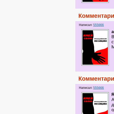
Комментари
Написал:
555666
a
В
с
М
Комментари
Написал:
555666
А
д
о