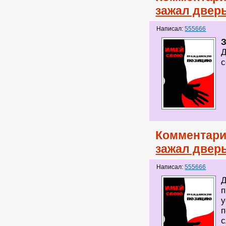
зажал двер
Написал:
555666
Д
с
Комментари
зажал двер
Написал:
555666
Д
п
у
п
с