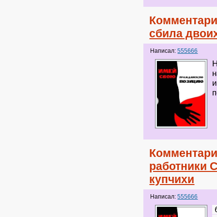
Комментари
сбила двои
Написал:
555666
Н
н
и
п
Комментари
работники 
купчихи
Написал:
555666
б