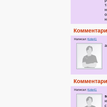
р
т
н
о
н
Комментари
Написал:
Kote41
а
Комментари
Написал:
Kote41
s
н
с