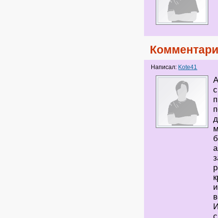
Комментари
Написал:
Kote41
А
с
п
п
д
м
б
а
з
р
к
и
в
И
с