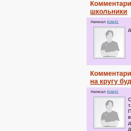
Комментари
школьники
Написал:
Kote41
д
Комментари
на кругу бу
Написал:
Kote41
О
т
П
в
д
д