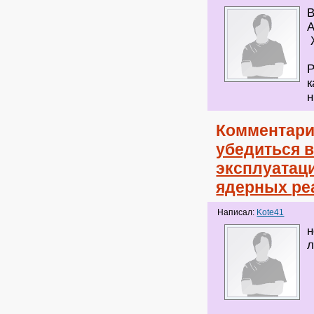
В
А
Ж
P
к
н
Комментари
убедиться в
эксплуатац
ядерных ре
Написал:
Kote41
н
л