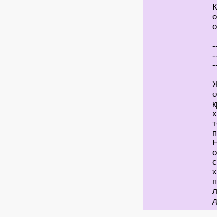
К
о
о
-
-
-
Ж
о
к
х
т
п
Н
о
с
х
п
л
д