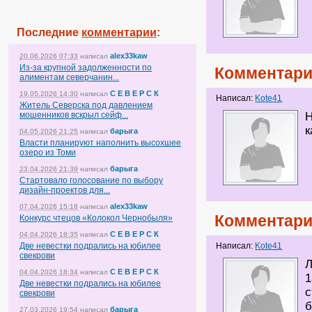
Последние
комментарии
:
alex33kaw
20.06.2026 07:33
написал
Из-за крупной задолженности по
Комментари
алиментам северчанин...
С Е В Е Р С К
19.05.2026 14:30
написал
Написал:
Kote41
Житель Северска под давлением
мошенников вскрыл сейф...
Н
к
барыга
04.05.2026 21:25
написал
Власти планируют наполнить высохшее
озеро из Томи
барыга
23.04.2026 21:39
написал
Стартовало голосование по выбору
дизайн-проектов для...
alex33kaw
07.04.2026 15:18
написал
Комментари
Конкурс чтецов «Колокол Чернобыля»
С Е В Е Р С К
04.04.2026 18:35
написал
Две невестки подрались на юбилее
Написал:
Kote41
свекрови
Л
С Е В Е Р С К
04.04.2026 18:34
написал
1
Две невестки подрались на юбилее
с
свекрови
б
барыга
27.03.2026 19:54
написал