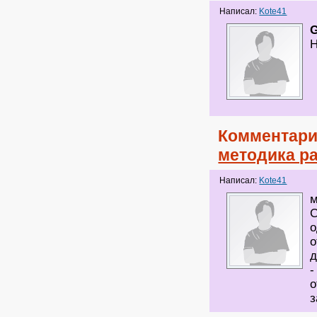
Написал:
Kote41
G
Н
Комментари
методика ра
Написал:
Kote41
м
С
о
о
д
-
о
з