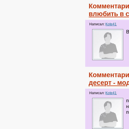
Комментари
влюбить в с
Написал:
Kote41
В
Комментари
десерт - м
Написал:
Kote41
п
н
п