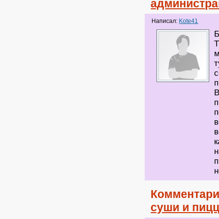
администра
Написал:
Kote41
Б
Т
м
т
с
п
В
п
п
в
в
к
н
п
н
Комментари
суши и пицц