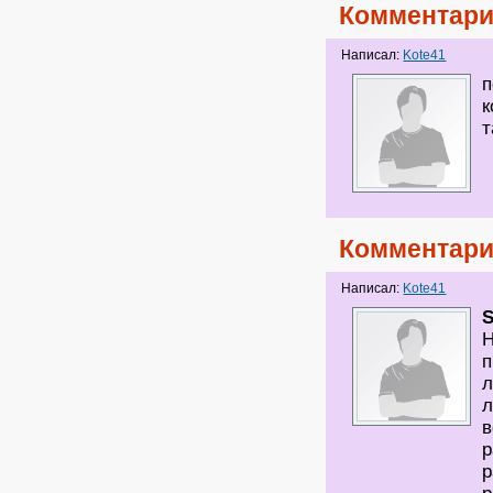
Комментари
Написал:
Kote41
п
к
т
Комментари
Написал:
Kote41
Н
п
л
л
в
р
р