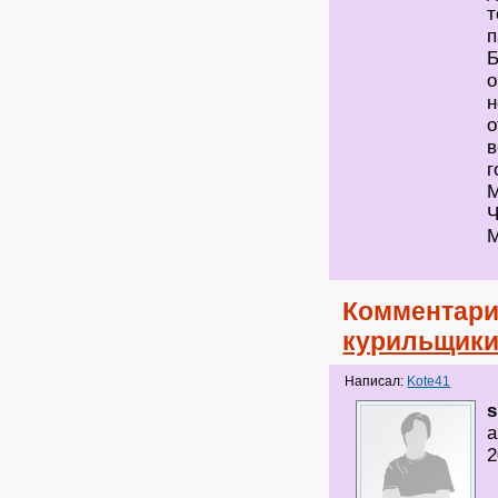
т
п
Б
о
н
о
в
г
М
Ч
М
Комментари
курильщики
Написал:
Kote41
s
а
2