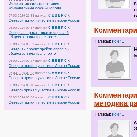
в
Из-за активного снеготаяния
коммунальные службы города...
н
б
С Е В Е Р С К
07.03.2026 22:33
написал
Северск принял участие в Лыжне России
С Е В Е Р С К
06.03.2026 00:57
написал
Комментари
Северчан просят пройти опрос об
общественном транспорте
Написал:
Kote41
С Е В Е Р С К
06.03.2026 00:52
написал
H
Северчан просят пройти опрос об
общественном транспорте
М
С Е В Е Р С К
06.03.2026 00:37
написал
Северск принял участие в Лыжне России
С Е В Е Р С К
06.03.2026 00:23
написал
Северск принял участие в Лыжне России
С Е В Е Р С К
06.03.2026 00:18
написал
Северск принял участие в Лыжне России
Комментари
С Е В Е Р С К
06.03.2026 00:09
написал
методика ра
Северск принял участие в Лыжне России
Написал:
Kote41
s
З
т