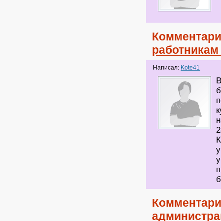
Комментари
работникам 
Написал:
Kote41
В
б
п
к
н
2
К
у
у
п
б
Комментари
администра