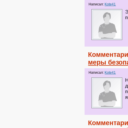
Написал:
Kote41
Э
п
Комментари
меры безопа
Написал:
Kote41
Н
д
п
я
Комментари