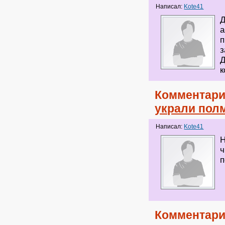
Написал:
Kote41
Д
а
п
з
Д
к
Комментари
украли пол
Написал:
Kote41
Н
ч
п
Комментари