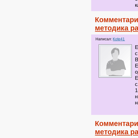
к
Комментари
методика ра
Написал:
Kote41
Е
с
В
Е
о
Е
с
1
н
н
Комментари
методика ра