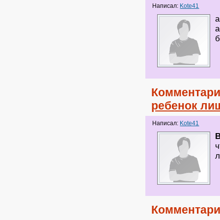
Написал:
Kote41
а
а
б
Комментари
ребенок ли
Написал:
Kote41
ч
л
Комментари