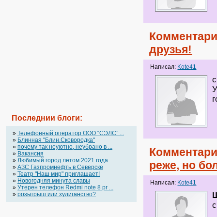
Комментари
друзья!
Написал:
Kote41
с
У
г
Последнии блоги:
»
Телефонный оператор OOO “СЭЛС” ...
»
Блинная "Блин.Сковородка"
»
почему так неуютно, неубрано в ...
Комментари
»
Вакансия
»
Любимый город летом 2021 года
реже, но бо
»
АЗС Газпромнефть в Северске
»
Театр "Наш мир" приглашает!
»
Новогодняя минута славы
Написал:
Kote41
»
Утерен телефон Redmi note 8 pr ...
»
розыгрыш или хулиганство?
с