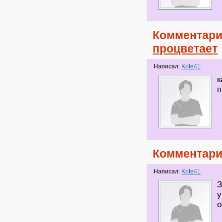
Комментари
процветает
Написал:
Kote41
к
п
Комментари
Написал:
Kote41
З
у
о