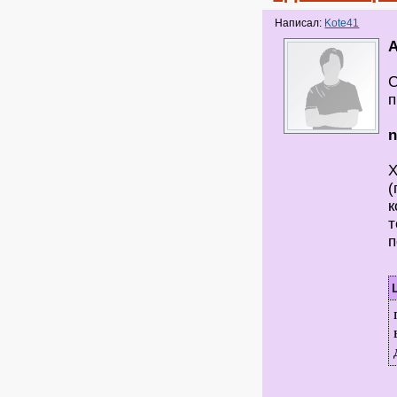
Написал:
Kote41
С
п
Х
(
к
т
п