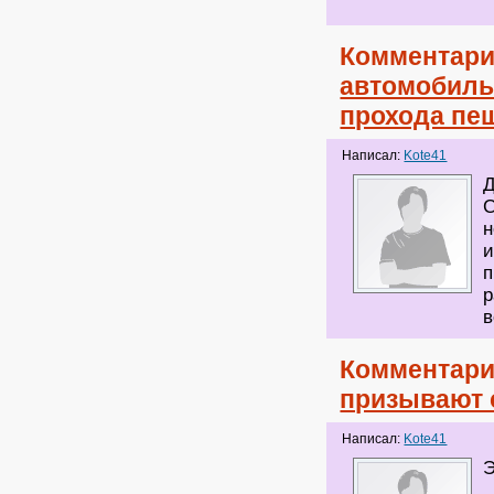
Комментари
автомобиль,
прохода пе
Написал:
Kote41
Д
С
н
и
п
р
Комментари
призывают 
Написал:
Kote41
Э