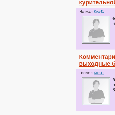
курительно
Написал:
Kote41
е
н
Комментари
выходные б
Написал:
Kote41
б
г
б