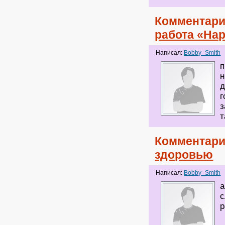
Комментари
работа «На
Написал:
Bobby_Smith
п
н
д
г
з
т
Комментари
здоровью
Написал:
Bobby_Smith
а
с
р