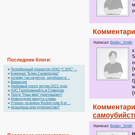
м
о
Комментари
Написал:
Bobby_Smith
х
5
Последнии блоги:
o
{
»
Телефонный оператор OOO “СЭЛС” ...
»
Блинная "Блин.Сковородка"
e
»
почему так неуютно, неубрано в ...
t
»
Вакансия
w
»
Любимый город летом 2021 года
»
АЗС Газпромнефть в Северске
{
»
Театр "Наш мир" приглашает!
»
Новогодняя минута славы
»
Утерен телефон Redmi note 8 pr ...
Комментари
»
розыгрыш или хулиганство?
самоубийст
Написал:
Bobby_Smith
H