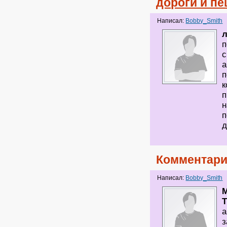
дороги и п
Написал:
Bobby_Smith
п
с
а
п
к
п
н
п
д
Комментари
Написал:
Bobby_Smith
М
T
а
з