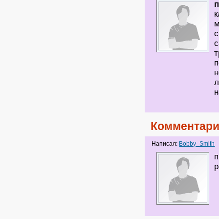
к
м
с
с
т
п
н
л
н
Комментари
Написал:
Bobby_Smith
п
р