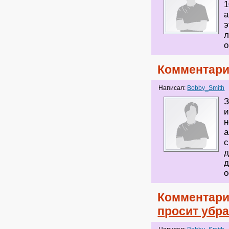
1
а
э
л
о
Комментари
Написал:
Bobby_Smith
З
и
н
а
с
д
д
о
Комментари
просит убр