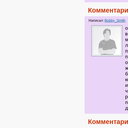
Комментари
Написал:
Bobby_Smith
о
в
м
л
п
п
о
ж
б
к
и
ч
р
п
Комментари