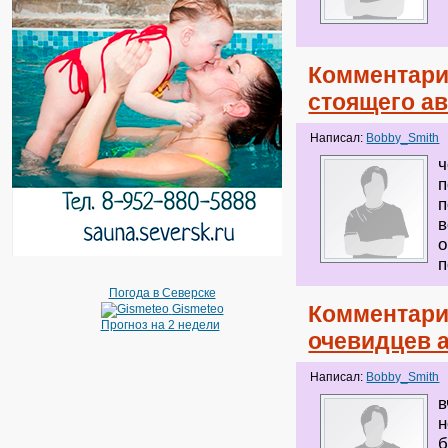
Комментари
стоящего ав
Написал:
Bobby_Smith
ч
п
п
в
о
п
Погода в Северске
Комментари
Gismeteo
Прогноз на 2 недели
очевидцев а
Написал:
Bobby_Smith
в
н
б