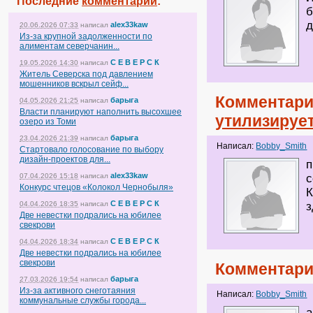
Последние
комментарии
:
б
д
alex33kaw
20.06.2026 07:33
написал
Из-за крупной задолженности по
алиментам северчанин...
С Е В Е Р С К
19.05.2026 14:30
написал
Житель Северска под давлением
мошенников вскрыл сейф...
Комментари
барыга
04.05.2026 21:25
написал
Власти планируют наполнить высохшее
утилизируе
озеро из Томи
барыга
23.04.2026 21:39
написал
Написал:
Bobby_Smith
Стартовало голосование по выбору
дизайн-проектов для...
п
alex33kaw
07.04.2026 15:18
написал
с
Конкурс чтецов «Колокол Чернобыля»
К
С Е В Е Р С К
04.04.2026 18:35
написал
з
Две невестки подрались на юбилее
свекрови
С Е В Е Р С К
04.04.2026 18:34
написал
Две невестки подрались на юбилее
свекрови
Комментари
барыга
27.03.2026 19:54
написал
Из-за активного снеготаяния
Написал:
Bobby_Smith
коммунальные службы города...
а