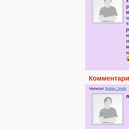
х
р
м
ч
т
р
н
н
м
н
Комментари
Написал:
Bobby_Smith