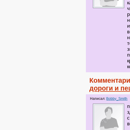
к
ч
р
н
и
в
н
т
з
п
к
к
Комментари
дороги и п
Написал:
Bobby_Smith
п
з
с
в