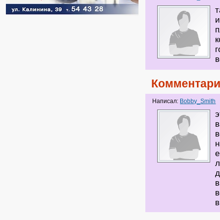
т
и
п
к
г
в
Комментари
Написал:
Bobby_Smith
э
в
в
н
е
л
д
в
в
в