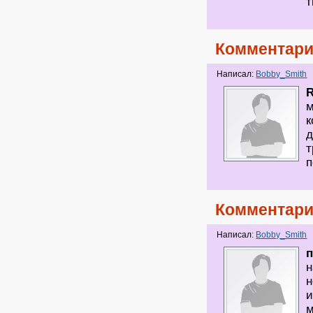
т
Комментари
Написал:
Bobby_Smith
R
м
к
д
т
п
Комментари
Написал:
Bobby_Smith
н
н
и
м