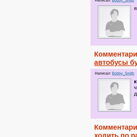
Написал:
Bobby_Smith
я
Комментари
автобусы бу
Написал:
Bobby_Smith
к
ч
д
Комментари
ходить по 