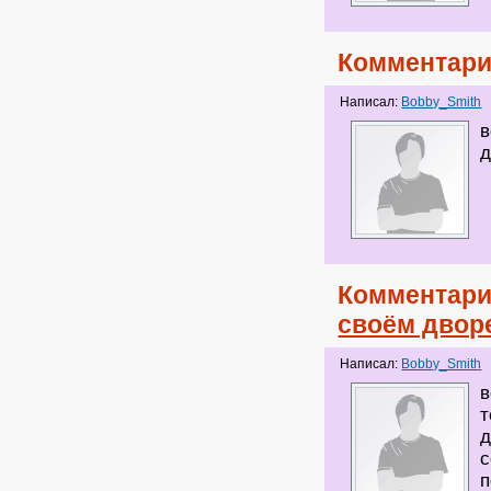
Комментари
Написал:
Bobby_Smith
в
д
Комментари
своём двор
Написал:
Bobby_Smith
в
т
д
с
п