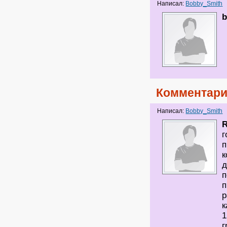
Написал:
Bobby_Smith
b
Комментари
Написал:
Bobby_Smith
г
п
к
д
п
п
р
к
1
г