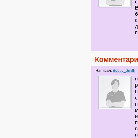
с
б
с
д
п
Комментари
Написал:
Bobby_Smith
н
р
п
с
п
м
и
п
в
н