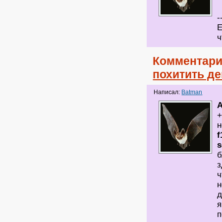
-
Е
ч
Комментари
похитить де
Написал:
Batman
A
+
н
f
s
б
з
ч
н
д
я
п