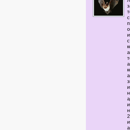
л
з
т
с
п
о
и
с
к
а
т
а
к
а
з
и
н
а
и
н
2
и
а