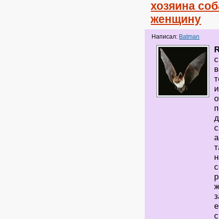
хозяина соб
женщину
Написал:
Batman
с
в
т
и
о
п
д
с
а
т
н
с
р
ж
з
е
с