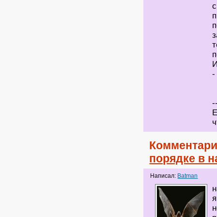
с
п
п
з
т
п
И
-
-
Е
ч
Комментари
порядке в 
Написал:
Batman
н
я
н