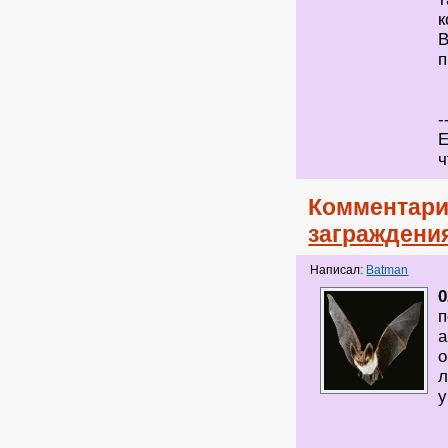
к
В
п
-
Е
ч
Комментари
заграждени
Написал:
Batman
0
п
а
о
л
у