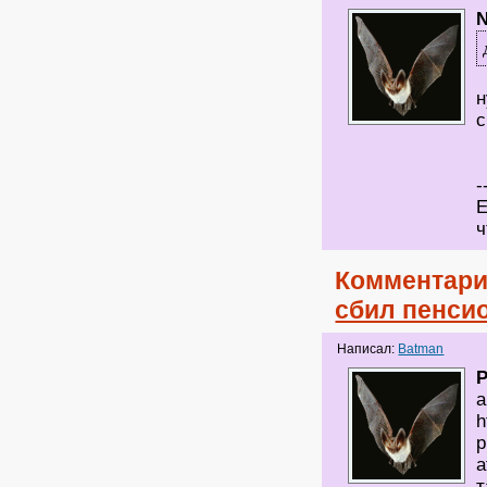
н
с
-
Е
ч
Комментари
сбил пенси
Написал:
Batman
P
а
h
p
a
т