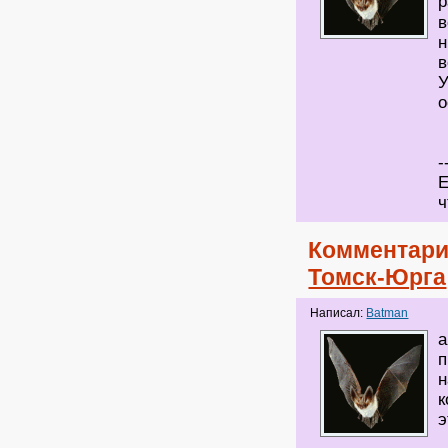
р
в
н
в
У
о
-
Е
ч
Комментари
Томск-Юрга
Написал:
Batman
а
п
н
к
э