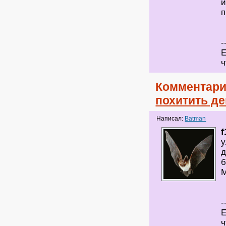
и
п
-
Е
ч
Комментари
похитить де
Написал:
Batman
f
д
б
М
-
Е
ч