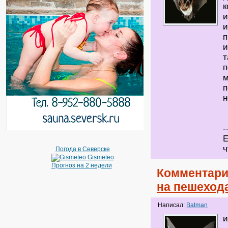
к
и
и
п
и
т
п
м
п
н
-
Е
ч
Погода в Северске
Gismeteo
Прогноз на 2 недели
Комментари
на пешеход
Написал:
Batman
и