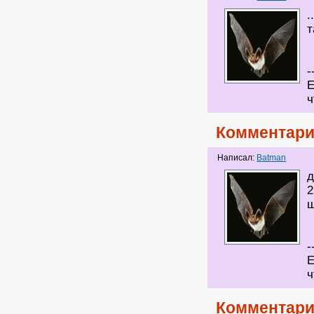
.
т
-
Е
ч
Комментари
Написал:
Batman
д
2
ш
-
Е
ч
Комментари