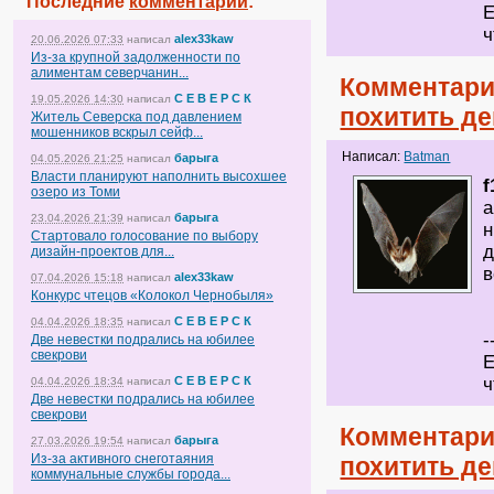
Последние
комментарии
:
Е
ч
alex33kaw
20.06.2026 07:33
написал
Из-за крупной задолженности по
алиментам северчанин...
Комментари
С Е В Е Р С К
19.05.2026 14:30
написал
похитить де
Житель Северска под давлением
мошенников вскрыл сейф...
Написал:
Batman
барыга
04.05.2026 21:25
написал
Власти планируют наполнить высохшее
f
озеро из Томи
а
барыга
23.04.2026 21:39
написал
н
Стартовало голосование по выбору
д
дизайн-проектов для...
в
alex33kaw
07.04.2026 15:18
написал
Конкурс чтецов «Колокол Чернобыля»
С Е В Е Р С К
04.04.2026 18:35
написал
-
Две невестки подрались на юбилее
свекрови
Е
С Е В Е Р С К
ч
04.04.2026 18:34
написал
Две невестки подрались на юбилее
свекрови
Комментари
барыга
27.03.2026 19:54
написал
Из-за активного снеготаяния
похитить де
коммунальные службы города...