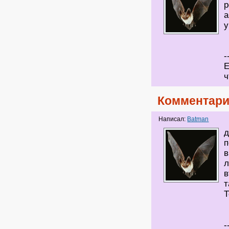
р
а
у
-
Е
ч
Комментари
Написал:
Batman
д
п
в
л
в
т
Т
-