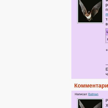
р
п
m
т
в
+
-
Е
ч
Комментари
Написал:
Batman
Р
Х