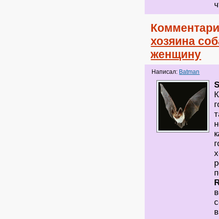
ч
Комментари
хозяина соб
женщину
Написал:
Batman
S
К
г
т
н
к
г
х
р
п
в
с
в