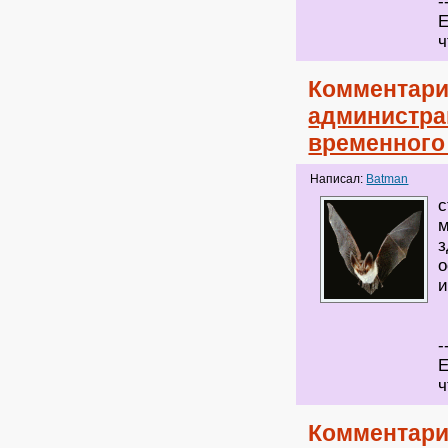
-
Е
ч
Комментари
администра
временного
Написал:
Batman
с
м
з
о
и
-
Е
ч
Комментари