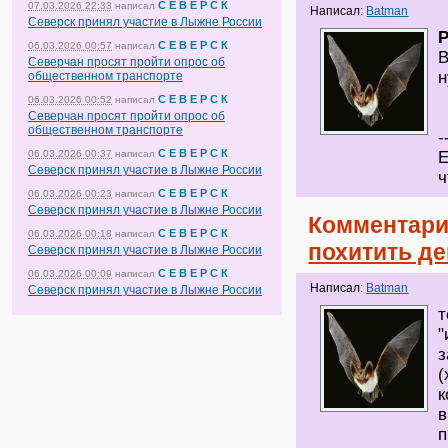
С Е В Е Р С К
07.03.2026 22:33
написал
Написал:
Batman
Северск принял участие в Лыжне России
С Е В Е Р С К
06.03.2026 00:57
написал
В
Северчан просят пройти опрос об
н
общественном транспорте
С Е В Е Р С К
06.03.2026 00:52
написал
Северчан просят пройти опрос об
общественном транспорте
-
С Е В Е Р С К
06.03.2026 00:37
написал
Е
Северск принял участие в Лыжне России
ч
С Е В Е Р С К
06.03.2026 00:23
написал
Северск принял участие в Лыжне России
Комментари
С Е В Е Р С К
06.03.2026 00:18
написал
похитить де
Северск принял участие в Лыжне России
С Е В Е Р С К
06.03.2026 00:09
написал
Написал:
Batman
Северск принял участие в Лыжне России
т
"
з
(
к
в
п