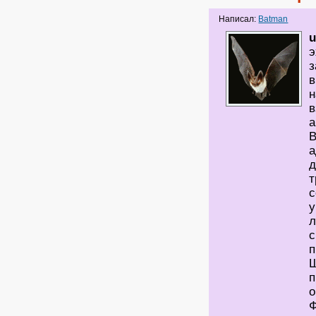
Написал:
Batman
u
э
з
в
н
в
а
В
а
д
т
с
у
л
с
п
Ш
п
о
Ф