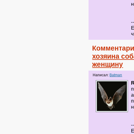
н
-
Е
ч
Комментари
хозяина соб
женщину
Написал:
Batman
п
а
п
н
-
Е