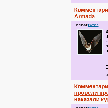
Комментари
Armada
Написал:
Batman
3
и
к
о
н
-
Е
ч
Комментари
провели пр
наказали к