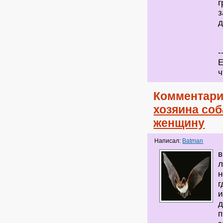
г
з
д
-
Е
ч
Комментари
хозяина соб
женщину
Написал:
Batman
в
л
н
г
и
д
п