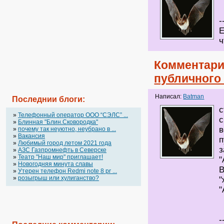
-
Е
ч
Комментари
публичного
Написал:
Batman
Последнии блоги:
с
»
Телефонный оператор OOO “СЭЛС” ...
с
»
Блинная "Блин.Сковородка"
в
»
почему так неуютно, неубрано в ...
»
Вакансия
п
»
Любимый город летом 2021 года
з
»
АЗС Газпромнефть в Северске
»
Театр "Наш мир" приглашает!
"
»
Новогодняя минута славы
В
»
Утерен телефон Redmi note 8 pr ...
»
розыгрыш или хулиганство?
"
"
-