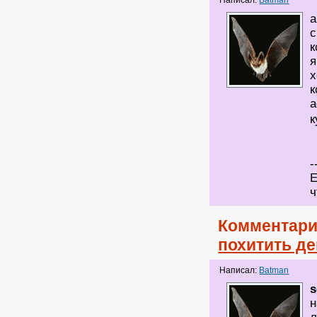
Написал:
Batman
а
с
к
я
х
к
а
к
-
Е
ч
Комментари
похитить де
Написал:
Batman
s
н