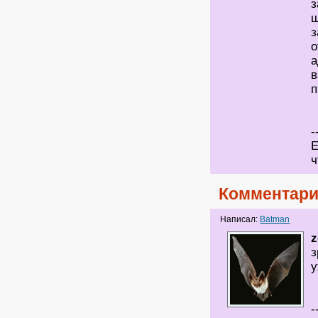
з
ш
з
о
а
в
п
-
Е
ч
Комментари
Написал:
Batman
z
з
у
-