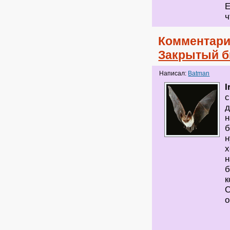
Е
ч
Комментари
Закрытый б
Написал:
Batman
I
с
д
н
б
н
х
н
б
к
О
о