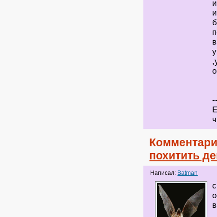
и
и
б
п
в
у
,
о
-
Е
ч
Комментари
похитить де
Написал:
Batman
с
о
в