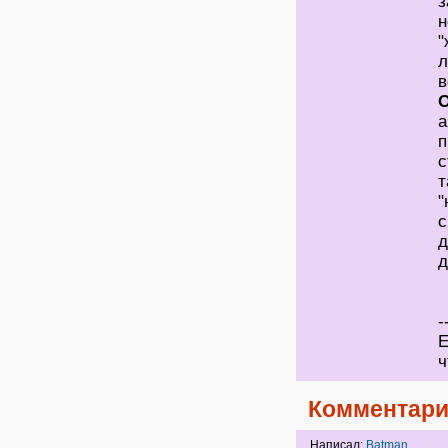
з
н
"
л
в
O
а
п
с
т
"
с
д
д
-
Е
ч
Комментари
Написал:
Batman