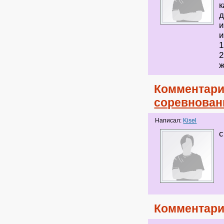
к
д
и
и
1
2
ж
Комментари
соревнован
Написал:
Kisel
с
Комментари