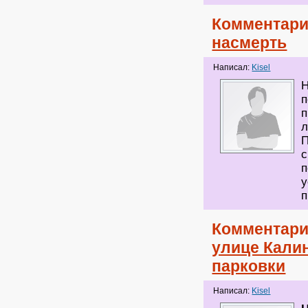
Комментари
насмерть
Написал:
Kisel
Н
п
п
л
П
с
п
у
п
Комментари
улице Кали
парковки
Написал:
Kisel