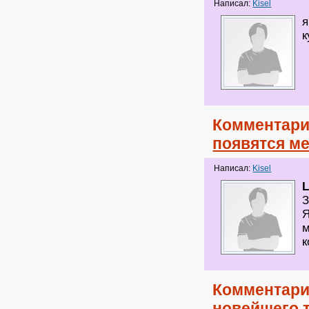
Написал:
Kisel
я
к
Комментари
появятся м
Написал:
Kisel
L
З
Я
м
к
Комментари
новейшего т