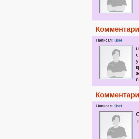
Комментари
Написал:
Kisel
н
с
у
к
ж
п
Комментари
Написал:
Kisel
т