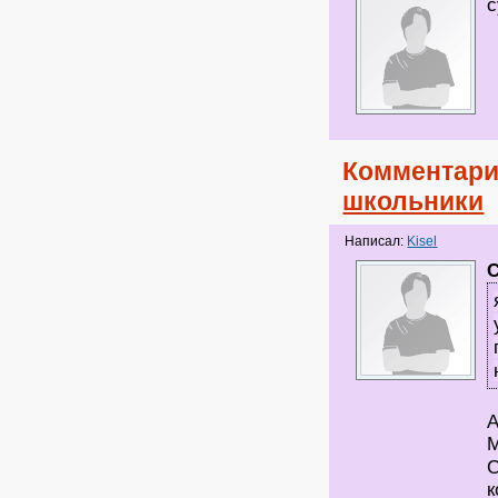
с
Комментари
школьники
Написал:
Kisel
C
А
М
С