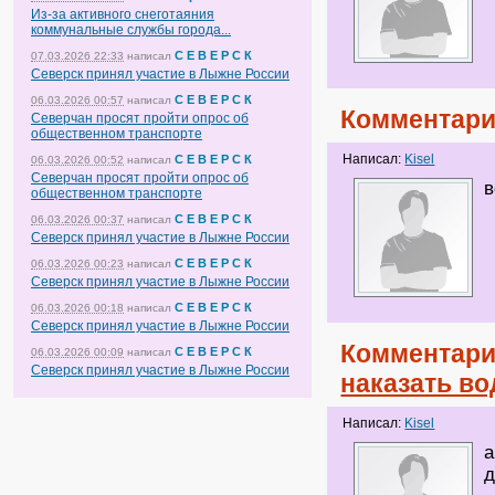
Из-за активного снеготаяния
коммунальные службы города...
С Е В Е Р С К
07.03.2026 22:33
написал
Северск принял участие в Лыжне России
С Е В Е Р С К
06.03.2026 00:57
написал
Комментари
Северчан просят пройти опрос об
общественном транспорте
Написал:
Kisel
С Е В Е Р С К
06.03.2026 00:52
написал
Северчан просят пройти опрос об
в
общественном транспорте
С Е В Е Р С К
06.03.2026 00:37
написал
Северск принял участие в Лыжне России
С Е В Е Р С К
06.03.2026 00:23
написал
Северск принял участие в Лыжне России
С Е В Е Р С К
06.03.2026 00:18
написал
Северск принял участие в Лыжне России
Комментари
С Е В Е Р С К
06.03.2026 00:09
написал
Северск принял участие в Лыжне России
наказать в
Написал:
Kisel
а
д