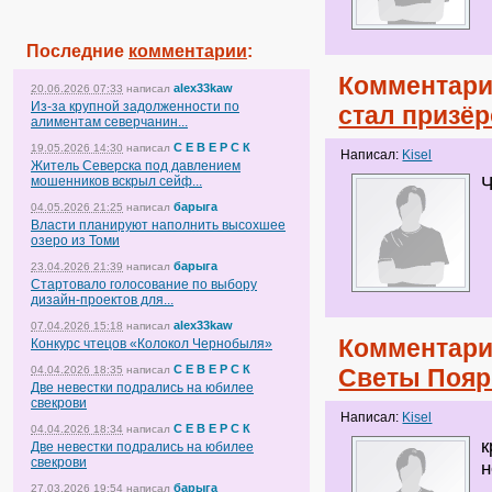
Последние
комментарии
:
Комментари
alex33kaw
20.06.2026 07:33
написал
Из-за крупной задолженности по
стал призё
алиментам северчанин...
С Е В Е Р С К
19.05.2026 14:30
написал
Написал:
Kisel
Житель Северска под давлением
мошенников вскрыл сейф...
Ч
барыга
04.05.2026 21:25
написал
Власти планируют наполнить высохшее
озеро из Томи
барыга
23.04.2026 21:39
написал
Стартовало голосование по выбору
дизайн-проектов для...
alex33kaw
07.04.2026 15:18
написал
Комментари
Конкурс чтецов «Колокол Чернобыля»
С Е В Е Р С К
04.04.2026 18:35
написал
Светы Пояр
Две невестки подрались на юбилее
свекрови
Написал:
Kisel
С Е В Е Р С К
04.04.2026 18:34
написал
к
Две невестки подрались на юбилее
свекрови
н
барыга
27.03.2026 19:54
написал