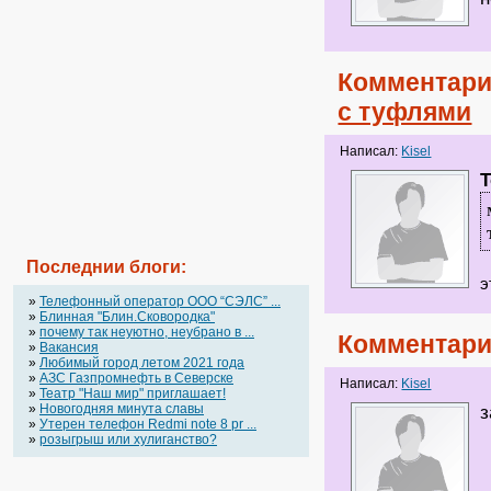
Комментари
с туфлями
Написал:
Kisel
Т
Последнии блоги:
э
»
Телефонный оператор OOO “СЭЛС” ...
»
Блинная "Блин.Сковородка"
»
почему так неуютно, неубрано в ...
Комментари
»
Вакансия
»
Любимый город летом 2021 года
»
АЗС Газпромнефть в Северске
Написал:
Kisel
»
Театр "Наш мир" приглашает!
»
Новогодняя минута славы
з
»
Утерен телефон Redmi note 8 pr ...
»
розыгрыш или хулиганство?