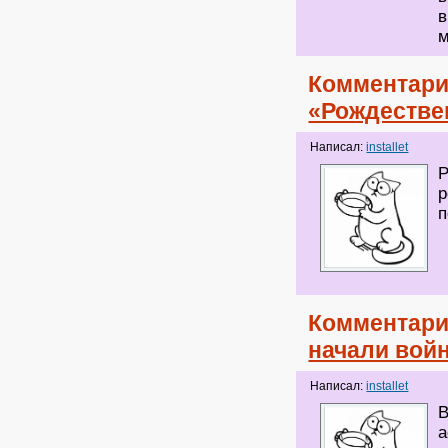
в
м
Комментари
«Рождестве
Написал:
installet
Р
р
п
Комментари
начали войн
Написал:
installet
В
а