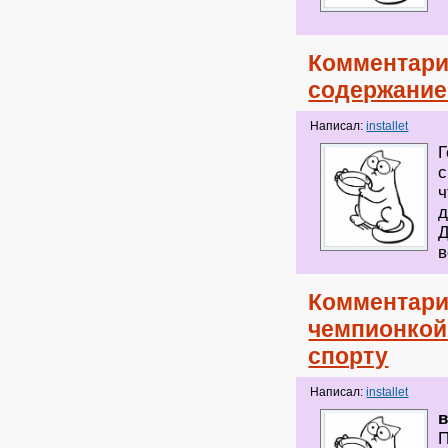
Комментари
содержание
Написал:
installet
Г
с
ч
д
Д
в
Комментари
чемпионкой
спорту
Написал:
installet
П