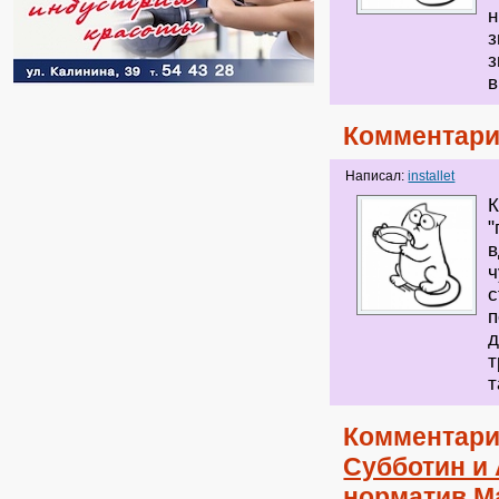
н
з
з
в
Комментари
Написал:
installet
К
"
в
ч
с
п
д
т
т
Комментари
Субботин и
норматив М