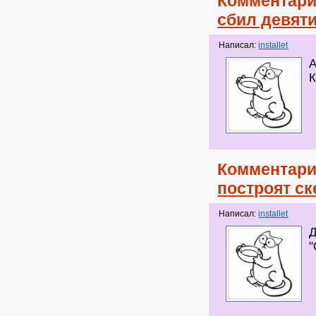
Комментари
сбил девят
Написал:
installet
А
К
Комментари
построят ск
Написал:
installet
Д
"