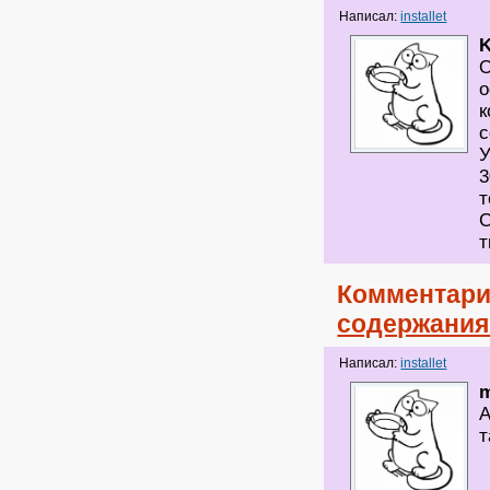
Написал:
installet
K
О
о
к
с
У
3
т
С
т
Комментари
содержания
Написал:
installet
m
А
т