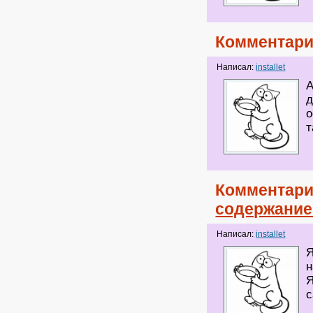
Комментари
Написал:
installet
А
д
о
т
Комментари
содержание
Написал:
installet
Я
н
Я
с