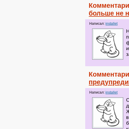
Комментари
больше не 
Написал:
installet
Н
п
ф
и
з
Комментари
предупреди
Написал:
installet
С
д
Ж
в
б
к