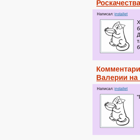
Роскачеств
Написал:
installet
Х
б
Д
т
б
Комментари
Валерии на
Написал:
installet
"