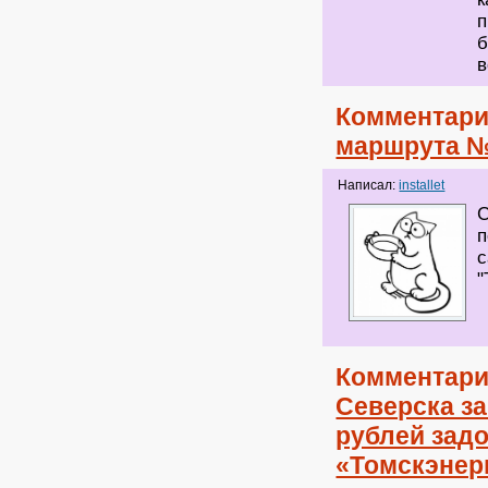
п
б
в
Комментари
маршрута №
Написал:
installet
С
п
с
"
Комментари
Северска за
рублей зад
«Томскэнер