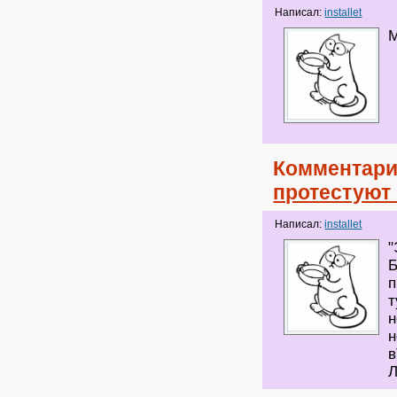
Написал:
installet
Комментари
протестуют
Написал:
installet
"
Б
п
т
н
н
в
Л