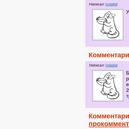
Написал:
installet
У
Комментари
Написал:
installet
Б
р
е
2
т
Комментари
прокоммент