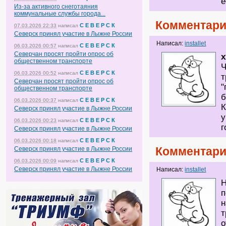
е
Из-за активного снеготаяния
коммунальные службы города...
Комментари
С Е В Е Р С К
07.03.2026 22:33
написал
Северск принял участие в Лыжне России
Написал:
installet
С Е В Е Р С К
06.03.2026 00:57
написал
Северчан просят пройти опрос об
x
общественном транспорте
Ч
С Е В Е Р С К
06.03.2026 00:52
написал
т
Северчан просят пройти опрос об
"
общественном транспорте
б
С Е В Е Р С К
06.03.2026 00:37
написал
К
Северск принял участие в Лыжне России
у
С Е В Е Р С К
06.03.2026 00:23
написал
г
Северск принял участие в Лыжне России
С Е В Е Р С К
06.03.2026 00:18
написал
Комментари
Северск принял участие в Лыжне России
С Е В Е Р С К
06.03.2026 00:09
написал
Северск принял участие в Лыжне России
Написал:
installet
Н
п
н
т
о