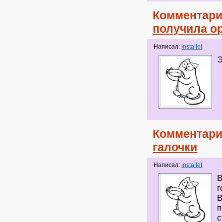
Комментари
получила о
Написал:
installet
Э
Комментари
галочки
Написал:
installet
В
г
В
п
с