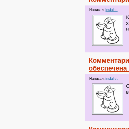
Написал:
installet
К
х
н
Комментари
обеспечена 
Написал:
installet
С
в