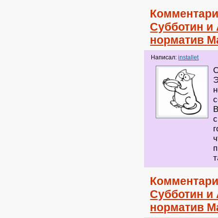
Комментари
Субботин и
норматив М
Написал:
installet
О
Э
н
с
В
с
г
ч
п
т
Комментари
Субботин и
норматив М