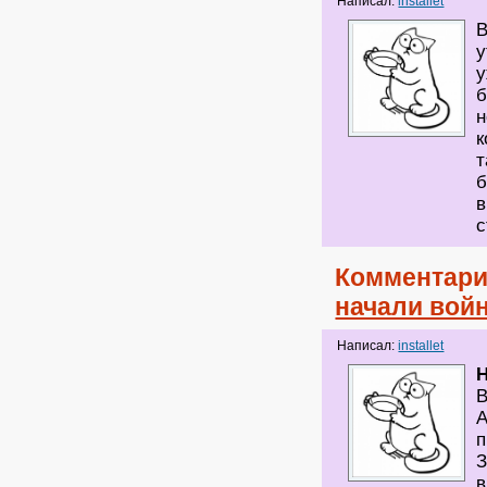
Написал:
installet
В
у
у
б
н
к
т
б
в
с
Комментари
начали войн
Написал:
installet
H
В
А
п
З
в