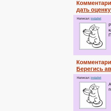
Комментари
дать оценку
Написал:
installet
Р
к
П
Комментари
Берегись а
Написал:
installet
А
п