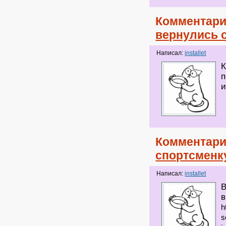
Комментари
вернулись 
Написал:
installet
К
п
и
Комментари
спортсменк
Написал:
installet
В
в
h
s