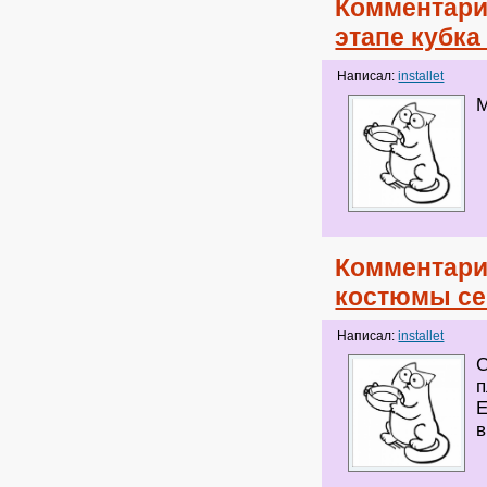
Комментари
этапе кубка
Написал:
installet
М
Комментари
костюмы се
Написал:
installet
С
п
Е
в