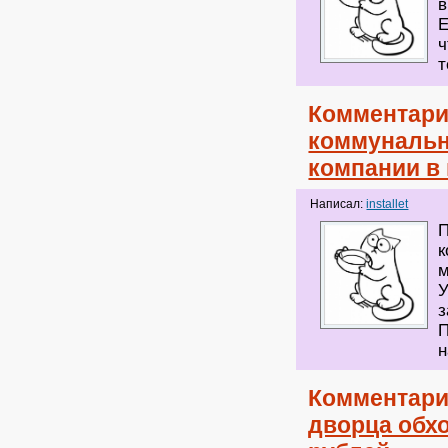
в
Е
ч
т
Комментари
коммуналь
компании в
Написал:
installet
П
к
м
У
з
П
н
Комментари
дворца обхо