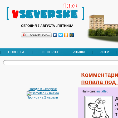
СЕГОДНЯ 7 АВГУСТА , ПЯТНИЦА
ПОДЕЛИТЬСЯ…
НОВОСТИ
ЭКСПЕРТЫ
АФИША
БЛОГИ
Комментари
попала под
Погода в Северске
Написал:
installet
Gismeteo
Прогноз на 2 недели
Д
д
о
т