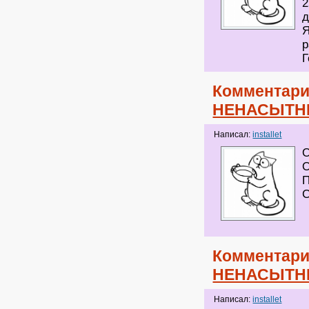
2
д
Я
р
Г
Комментари
НЕНАСЫТН
Написал:
installet
О
О
П
С
Комментари
НЕНАСЫТН
Написал:
installet