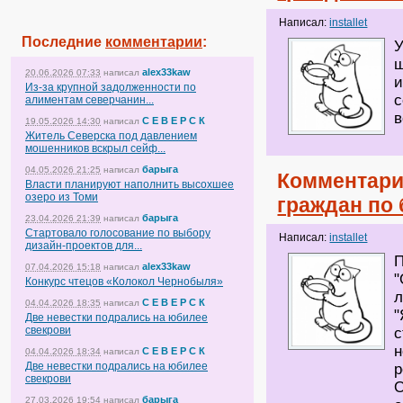
Написал:
installet
Последние
комментарии
:
У
ш
alex33kaw
20.06.2026 07:33
написал
и
Из-за крупной задолженности по
с
алиментам северчанин...
в
С Е В Е Р С К
19.05.2026 14:30
написал
Житель Северска под давлением
мошенников вскрыл сейф...
барыга
04.05.2026 21:25
написал
Комментари
Власти планируют наполнить высохшее
озеро из Томи
граждан по 
барыга
23.04.2026 21:39
написал
Стартовало голосование по выбору
Написал:
installet
дизайн-проектов для...
П
alex33kaw
07.04.2026 15:18
написал
"
Конкурс чтецов «Колокол Чернобыля»
л
С Е В Е Р С К
04.04.2026 18:35
написал
"
Две невестки подрались на юбилее
свекрови
с
н
С Е В Е Р С К
04.04.2026 18:34
написал
Две невестки подрались на юбилее
р
свекрови
О
барыга
27.03.2026 19:54
написал