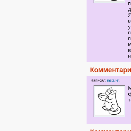
п
д
Я
в
у
п
п
м
к
н
Комментари
Написал:
installet
М
ф
т