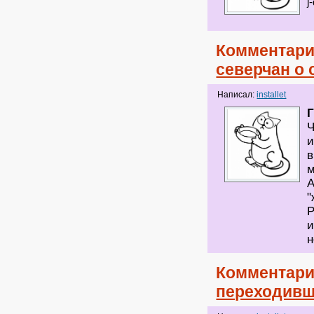
j
Комментари
северчан о 
Написал:
installet
Ч
и
в
м
А
"
Р
и
н
Комментари
переходивш