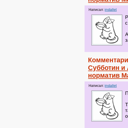
Написал:
installet
Р
с
А
з
Комментари
Субботин и
норматив М
Написал:
installet
П
Т
т
о