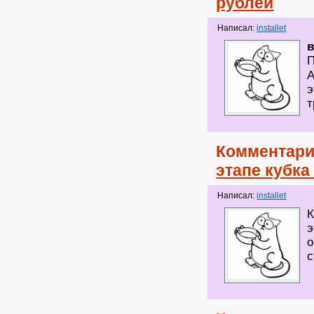
рублей
Написал:
installet
П
А
э
т
Комментари
этапе кубка
Написал:
installet
К
э
о
с