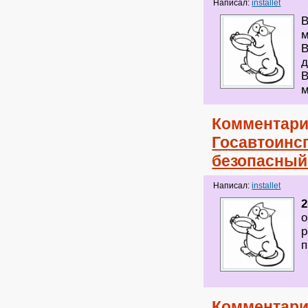
Написал:
installet
В
м
В
д
В
м
Комментари
Госавтоинс
безопасный
Написал:
installet
о
р
п
Комментари