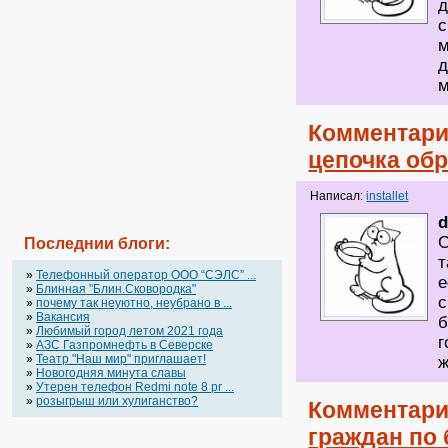
д
с
м
д
м
Комментари
цепочка об
Написал:
installet
d
С
Последнии блоги:
т
»
Телефонный оператор OOO “СЭЛС” ...
е
»
Блинная "Блин.Сковородка"
с
»
почему так неуютно, неубрано в ...
»
Вакансия
б
»
Любимый город летом 2021 года
г
»
АЗС Газпромнефть в Северске
»
Театр "Наш мир" приглашает!
ж
»
Новогодняя минута славы
»
Утерен телефон Redmi note 8 pr ...
»
розыгрыш или хулиганство?
Комментари
граждан по 