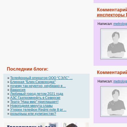
Комментарий
инспекторы
Написал:
metrolog
Последнии блоги:
Комментарий
»
Телефонный оператор OOO “СЭЛС” ...
Написал:
metrolog
»
Блинная "Блин.Сковородка"
»
почему так неуютно, неубрано в ...
»
Вакансия
»
Любимый город летом 2021 года
»
АЗС Газпромнефть в Северске
»
Театр "Наш мир" приглашает!
»
Новогодняя минута славы
»
Утерен телефон Redmi note 8 pr ...
»
розыгрыш или хулиганство?