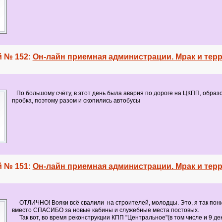
 № 152:
Он-лайн приемная администрации. Мрак и терр
По большому счёту, в этот день была авария по дороге на ЦКПП, образ
пробка, поэтому разом и скопились автобусы
 № 151:
Он-лайн приемная администрации. Мрак и терр
ОТЛИЧНО! Вояки всё свалили на строителей, молодцы. Это, я так пон
вместо СПАСИБО за новые кабины и служебные места постовых.
Так вот, во время реконструкции КПП "Центральное"(в том числе и 9 дек