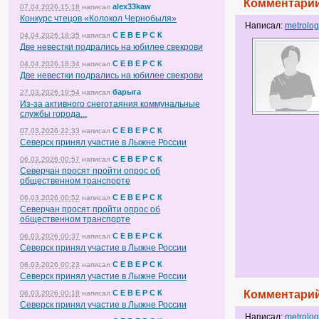
Комментарий
alex33kaw
07.04.2026 15:18
написал
Конкурс чтецов «Колокол Чернобыля»
Написал:
metrolog
С Е В Е Р С К
04.04.2026 18:35
написал
Две невестки подрались на юбилее свекрови
С Е В Е Р С К
04.04.2026 18:34
написал
Две невестки подрались на юбилее свекрови
барыга
27.03.2026 19:54
написал
Из-за активного снеготаяния коммунальные
службы города...
С Е В Е Р С К
07.03.2026 22:33
написал
Северск принял участие в Лыжне России
С Е В Е Р С К
06.03.2026 00:57
написал
Северчан просят пройти опрос об
общественном транспорте
С Е В Е Р С К
06.03.2026 00:52
написал
Северчан просят пройти опрос об
общественном транспорте
С Е В Е Р С К
06.03.2026 00:37
написал
Северск принял участие в Лыжне России
С Е В Е Р С К
06.03.2026 00:23
написал
Северск принял участие в Лыжне России
С Е В Е Р С К
Комментарий
06.03.2026 00:18
написал
Северск принял участие в Лыжне России
Написал:
metrolog