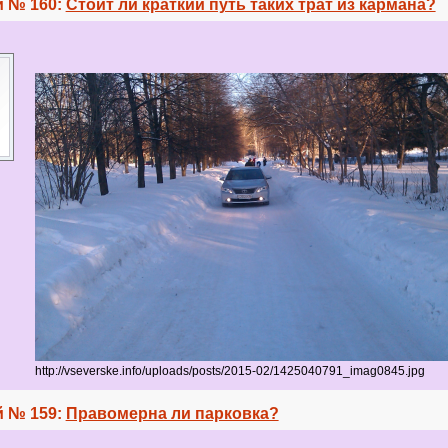
 № 160:
Стоит ли краткий путь таких трат из кармана?
http://vseverske.info/uploads/posts/2015-02/1425040791_imag0845.jpg
 № 159:
Правомерна ли парковка?