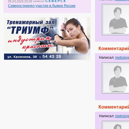
С Е В Е Р С К
06.03.2026 00:09
написал
Северск принял участие в Лыжне России
Комментарий
Написал:
metrolog
Комментарий
Написал:
metrolog