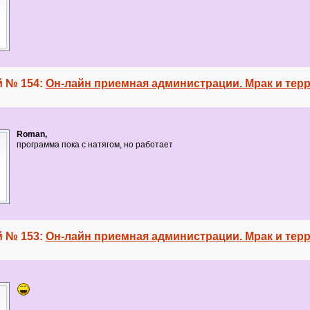
 № 154:
Он-лайн приемная администрации. Мрак и терр
Roman,
программа пока с натягом, но работает
 № 153:
Он-лайн приемная администрации. Мрак и терр