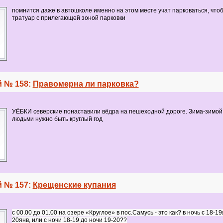
помнится даже в автошколе именно на этом месте учат парковаться, чтоб
тратуар с прилегающей зоной парковки
 № 158:
Правомерна ли парковка?
УЁБКИ северские понаставили вёдра на пешеходной дороге. Зима-зимой,
людьми нужно быть круглый год
 № 157:
Крещенские купания
с 00.00 до 01.00
на озере «Круглое» в пос.Самусь - это как? в ночь с 18-19
20янв, или с ночи
18-19 до ночи
19-20??