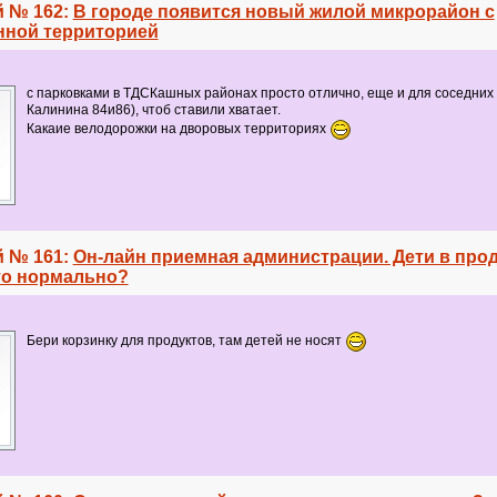
 № 162:
В городе появится новый жилой микрорайон с
нной территорией
с парковками в ТДСКашных районах просто отлично, еще и для соседних 
Калинина 84и86), чтоб ставили хватает.
Какаие велодорожки на дворовых территориях
 № 161:
Он-лайн приемная администрации. Дети в про
это нормально?
Бери корзинку для продуктов, там детей не носят