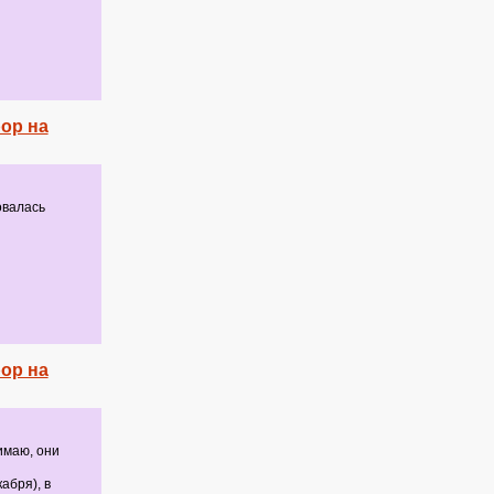
ор на
овалась
ор на
имаю, они
абря), в