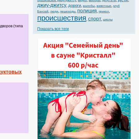
,
,
,
,
,
бразильское джиу-джитсу
видео
выборы
депутаты
джиу-джитсу
дороги
,
,
,
,
жалобы
животные
клуб
полиция
,
,
,
,
,
Банзай
люди
пешеходы
прикол
происшествия
спорт
,
,
школы
дворов (типа
Показать все теги
дуктовых