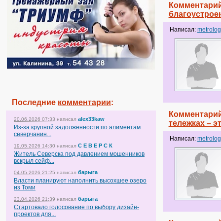
Комментарий
благоустрое
Написал:
metrolog
Последние
комментарии
:
Комментарий
alex33kaw
20.06.2026 07:33
написал
тележках – 
Из-за крупной задолженности по алиментам
северчанин...
Написал:
metrolog
С Е В Е Р С К
19.05.2026 14:30
написал
Житель Северска под давлением мошенников
вскрыл сейф...
барыга
04.05.2026 21:25
написал
Власти планируют наполнить высохшее озеро
из Томи
барыга
23.04.2026 21:39
написал
Стартовало голосование по выбору дизайн-
проектов для...