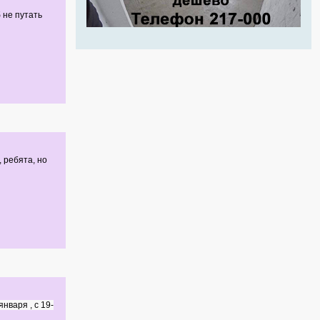
 не путать
 ребята, но
января , с 19-