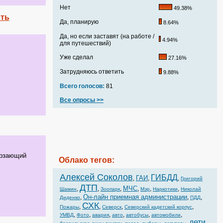
Нет
49.38%
ить
Да, планирую
8.64%
Да, но если заставят (на работе /
4.94%
для путешествий)
Уже сделал
27.16%
Затрудняюсь ответить
9.88%
Всего голосов:
81
Все опросы >>
рзающий
Облако тегов:
Алексей Соколов
ГИБДД
ГАИ
,
,
,
Григорий
ДТП
МЧС
,
,
,
,
,
,
Шамин
Зоопарк
Мэр
Наркотики
Николай
Он-лайн приемная администрации
,
,
,
Диденко
ПДД
СХК
,
,
,
,
Пожары
Северск
Северский кадетский корпус
,
,
,
,
,
,
УМВД
Фото
авария
авто
автобусы
автомобили
дети