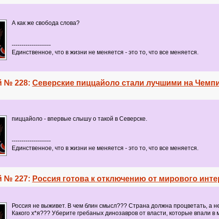
А как же свобода слова?
--------------------
Единственное, что в жизни не меняется - это то, что все меняется.
 № 228:
Северские пиццайоло стали лучшими на Чемп
пиццайоло - впервые слышу о такой в Северске.
--------------------
Единственное, что в жизни не меняется - это то, что все меняется.
 № 227:
Россия готова к отключению от мирового инте
Россия не выживет. В чем блин смысл??? Страна должна процветать, а не
Какого х*я??? Уберите гребаных динозавров от власти, которые впали в