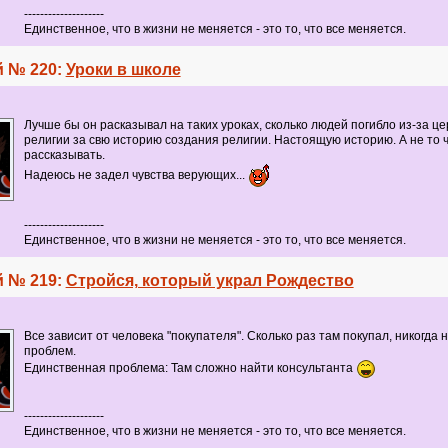
--------------------
Единственное, что в жизни не меняется - это то, что все меняется.
 № 220:
Уроки в школе
Лучше бы он расказывал на таких уроках, сколько людей погибло из-за це
религии за свю историю создания религии. Настоящую историю. А не то 
рассказывать.
Надеюсь не задел чувства верующих...
--------------------
Единственное, что в жизни не меняется - это то, что все меняется.
 № 219:
Стройся, который украл Рождество
Все зависит от человека "покупателя". Сколько раз там покупал, никогда
проблем.
Единственная проблема: Там сложно найти консультанта
--------------------
Единственное, что в жизни не меняется - это то, что все меняется.