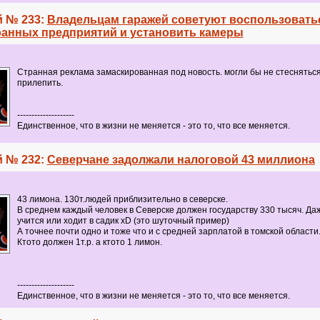
 № 233:
Владельцам гаражей советуют воспользовать
ранных предприятий и установить камеры
Странная реклама замаскированная под новость. могли бы не стесняться
прилепить.
--------------------
Единственное, что в жизни не меняется - это то, что все меняется.
 № 232:
Северчане задолжали налоговой 43 миллиона
43 лимона. 130т.людей приблизительно в северске.
В среднем каждый человек в Северске должен государству 330 тысяч. Да
учится или ходит в садик xD (это шуточный пример)
А точнее почти одно и тоже что и с средней зарплатой в томской области
Ктото должен 1т.р. а ктото 1 лимон.
--------------------
Единственное, что в жизни не меняется - это то, что все меняется.