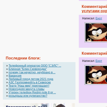
Комментарий
услугами ох
Написал:
Енот
Комментарий
Последнии блоги:
Написал:
Енот
»
Телефонный оператор OOO “СЭЛС” ...
»
Блинная "Блин.Сковородка"
»
почему так неуютно, неубрано в ...
»
Вакансия
»
Любимый город летом 2021 года
»
АЗС Газпромнефть в Северске
»
Театр "Наш мир" приглашает!
»
Новогодняя минута славы
»
Утерен телефон Redmi note 8 pr ...
»
розыгрыш или хулиганство?