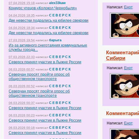
alex33kaw
07.04.2026 15:18
написал
Написал:
Енот
Конкурс чтецов «Колокол Чернобыля»
С Е В Е Р С К
04.04.2026 18:35
написал
Две невестки подрались на юбилее свекрови
С Е В Е Р С К
04.04.2026 18:34
написал
Две невестки подрались на юбилее свекрови
барыга
27.03.2026 19:54
написал
Из-за активного снеготаяния коммунальные
службы города...
Комментарий
С Е В Е Р С К
07.03.2026 22:33
написал
Сибири
Северск принял участие в Лыжне России
Написал:
Енот
С Е В Е Р С К
06.03.2026 00:57
написал
Северчан просят пройти опрос об
общественном транспорте
С Е В Е Р С К
06.03.2026 00:52
написал
Северчан просят пройти опрос об
общественном транспорте
С Е В Е Р С К
06.03.2026 00:37
написал
Северск принял участие в Лыжне России
Комментарий
С Е В Е Р С К
06.03.2026 00:23
написал
Северск принял участие в Лыжне России
Написал:
Енот
С Е В Е Р С К
06.03.2026 00:18
написал
Северск принял участие в Лыжне России