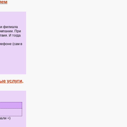
яем
ли филиала
омпании. При
вия. И тогда
лефоне (сам в
ые услуги,
али =)