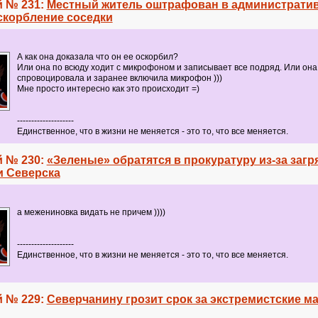
 № 231:
Местный житель оштрафован в администрати
скорбление соседки
А как она доказала что он ее оскорбил?
Или она по всюду ходит с микрофоном и записывает все подряд. Или она
спровоцировала и заранее включила микрофон )))
Мне просто интересно как это происходит =)
--------------------
Единственное, что в жизни не меняется - это то, что все меняется.
 № 230:
«Зеленые» обратятся в прокуратуру из-за загр
и Северска
а межениновка видать не причем ))))
--------------------
Единственное, что в жизни не меняется - это то, что все меняется.
 № 229:
Северчанину грозит срок за экстремистские м