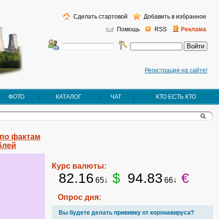
Сделать стартовой
Добавить в избранное
Помощь
RSS
Реклама
Регистрация на сайте!
ФОТО
КАТАЛОГ
ЧАТ
КТО ЕСТЬ КТО
 по фактам
блей
Курс валюты:
82.16
$
94.83
€
65↓
66↓
Опрос дня:
Вы будете делать прививку от коронавируса?