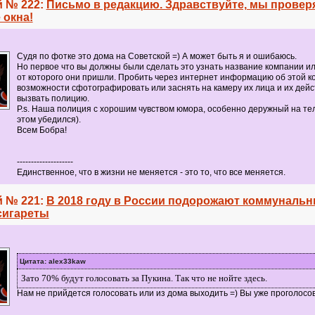
 № 222:
Письмо в редакцию. Здравствуйте, мы провер
 окна!
Судя по фотке это дома на Советской =) А может быть я и ошибаюсь.
Но первое что вы должны были сделать это узнать название компании и
от которого они пришли. Пробить через интернет информацию об этой к
возможности сфотографировать или заснять на камеру их лица и их дейст
вызвать полицию.
P.s. Наша полиция с хорошим чувством юмора, особенно деружный на те
этом убедился).
Всем Бобра!
--------------------
Единственное, что в жизни не меняется - это то, что все меняется.
 № 221:
В 2018 году в России подорожают коммунальн
сигареты
Цитата: alex33kaw
Зато 70% будут голосовать за Пукина. Так что не нойте здесь.
Нам не прийдется голосовать или из дома выходить =) Вы уже проголосов