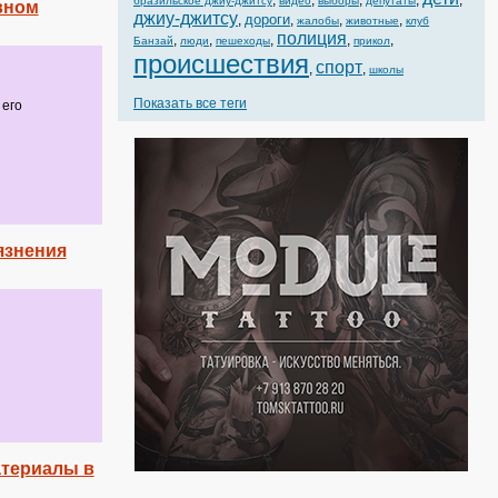
,
,
,
,
,
бразильское джиу-джитсу
видео
выборы
депутаты
вном
джиу-джитсу
дороги
,
,
,
,
жалобы
животные
клуб
полиция
,
,
,
,
,
Банзай
люди
пешеходы
прикол
происшествия
спорт
,
,
школы
Показать все теги
 его
язнения
атериалы в