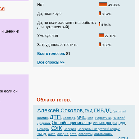
Нет
49.38%
ся
Да, планирую
8.64%
Да, но если заставят (на работе /
4.94%
для путешествий)
 и ценники
Уже сделал
27.16%
Затрудняюсь ответить
9.88%
Всего голосов:
81
Все опросы >>
же если он
Облако тегов:
.
Алексей Соколов
ГИБДД
ГАИ
,
,
,
Григорий
ДТП
МЧС
,
,
,
,
,
,
Шамин
Зоопарк
Мэр
Наркотики
Николай
Он-лайн приемная администрации
,
,
,
Диденко
ПДД
СХК
,
,
,
,
Пожары
Северск
Северский кадетский корпус
,
,
,
,
,
,
УМВД
Фото
авария
авто
автобусы
автомобили
дети