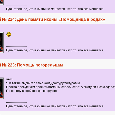
--------------------
Единственное, что в жизни не меняется - это то, что все меняется.
 № 224:
День памяти иконы «Помощница в родах»
--------------------
Единственное, что в жизни не меняется - это то, что все меняется.
 № 223:
Помощь погорельцам
sem
,
Я и так не выдвигал свою кандидактуру тимуровца.
Просто прежде чем просить помощь, спроси себя: А смогу ли я сам сдела
По поводу вещей это да, спору нет.
--------------------
Единственное, что в жизни не меняется - это то, что все меняется.