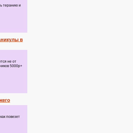
ть теранию и
аникулы в
тся не от
дников 5000р+
жего
 как повезет