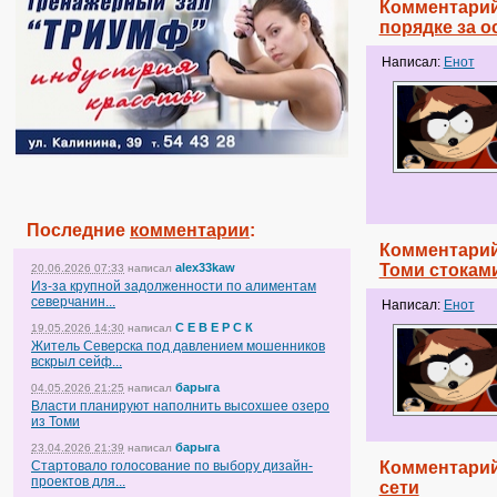
Комментарий
порядке за о
Написал:
Енот
Последние
комментарии
:
Комментарий
alex33kaw
Томи стокам
20.06.2026 07:33
написал
Из-за крупной задолженности по алиментам
северчанин...
Написал:
Енот
С Е В Е Р С К
19.05.2026 14:30
написал
Житель Северска под давлением мошенников
вскрыл сейф...
барыга
04.05.2026 21:25
написал
Власти планируют наполнить высохшее озеро
из Томи
барыга
23.04.2026 21:39
написал
Стартовало голосование по выбору дизайн-
Комментарий
проектов для...
сети