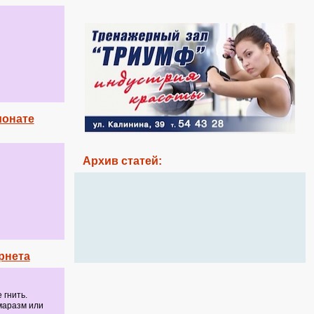
ионате
Архив статей:
рнета
 гнить.
 маразм или