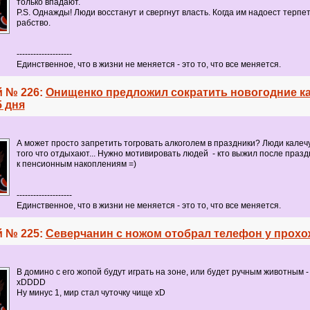
только впадают.
P.S. Однажды! Люди восстанут и свергнут власть. Когда им надоест терпе
рабство.
--------------------
Единственное, что в жизни не меняется - это то, что все меняется.
 № 226:
Онищенко предложил сократить новогодние к
5 дня
А может просто запретить тогровать алкоголем в праздники? Люди калечу
того что отдыхают... Нужно мотивировать людей - кто выжил после праз
к пенсионным накоплениям =)
--------------------
Единственное, что в жизни не меняется - это то, что все меняется.
 № 225:
Северчанин с ножом отобрал телефон у прохо
В домино с его жопой будут играть на зоне, или будет ручным животным -
xDDDD
Ну минус 1, мир стал чуточку чище xD