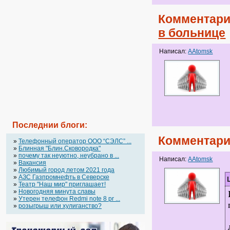
Комментари
в больнице
Написал:
AAtomsk
Последнии блоги:
Комментари
»
Телефонный оператор OOO “СЭЛС” ...
»
Блинная "Блин.Сковородка"
»
почему так неуютно, неубрано в ...
Написал:
AAtomsk
»
Вакансия
»
Любимый город летом 2021 года
»
АЗС Газпромнефть в Северске
»
Театр "Наш мир" приглашает!
»
Новогодняя минута славы
»
Утерен телефон Redmi note 8 pr ...
»
розыгрыш или хулиганство?