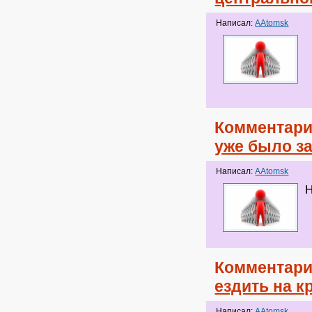
Написал:
AAtomsk
Комментари
уже было з
Написал:
AAtomsk
Н
Комментари
ездить на к
Написал:
AAtomsk