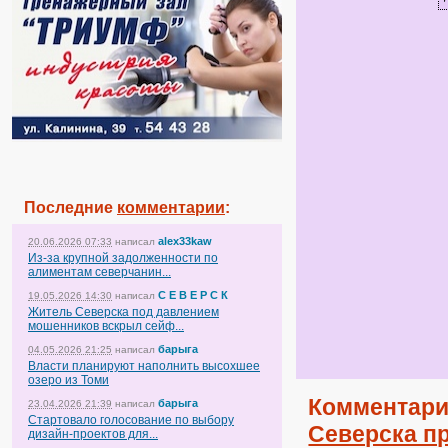
Последние
комментарии
:
alex33kaw
20.06.2026 07:33
написал
Из-за крупной задолженности по
алиментам северчанин...
С Е В Е Р С К
19.05.2026 14:30
написал
Житель Северска под давлением
мошенников вскрыл сейф...
барыга
04.05.2026 21:25
написал
Власти планируют наполнить высохшее
озеро из Томи
Комментари
барыга
23.04.2026 21:39
написал
Стартовало голосование по выбору
Северска п
дизайн-проектов для...