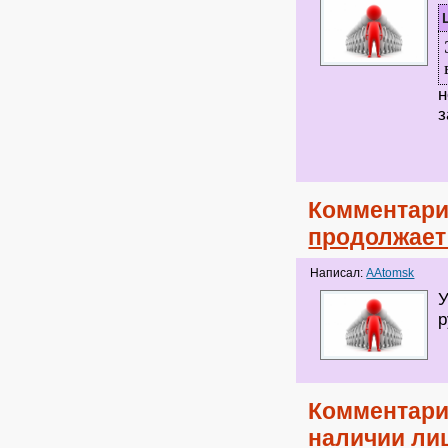
н
з
Комментари
продолжает
Написал:
AAtomsk
У
р
Комментари
наличии лиц