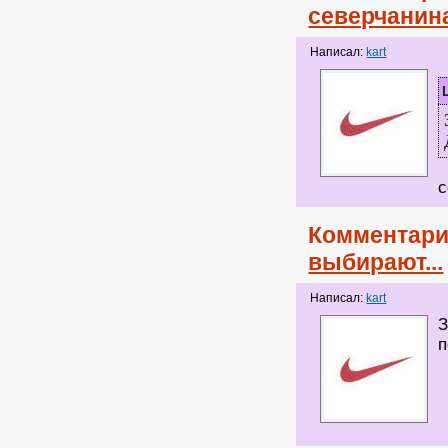
северчанин
Написал:
kart
с
Комментари
выбирают...
Написал:
kart
З
п