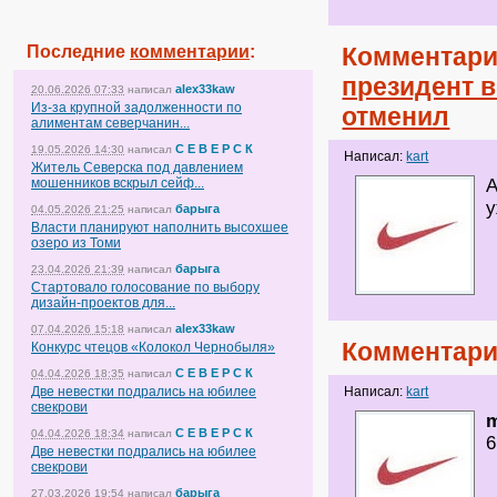
Последние
комментарии
:
Комментари
президент в
alex33kaw
20.06.2026 07:33
написал
Из-за крупной задолженности по
отменил
алиментам северчанин...
С Е В Е Р С К
19.05.2026 14:30
написал
Написал:
kart
Житель Северска под давлением
мошенников вскрыл сейф...
А
у
барыга
04.05.2026 21:25
написал
Власти планируют наполнить высохшее
озеро из Томи
барыга
23.04.2026 21:39
написал
Стартовало голосование по выбору
дизайн-проектов для...
alex33kaw
07.04.2026 15:18
написал
Комментари
Конкурс чтецов «Колокол Чернобыля»
С Е В Е Р С К
04.04.2026 18:35
написал
Две невестки подрались на юбилее
Написал:
kart
свекрови
С Е В Е Р С К
04.04.2026 18:34
написал
6
Две невестки подрались на юбилее
свекрови
барыга
27.03.2026 19:54
написал