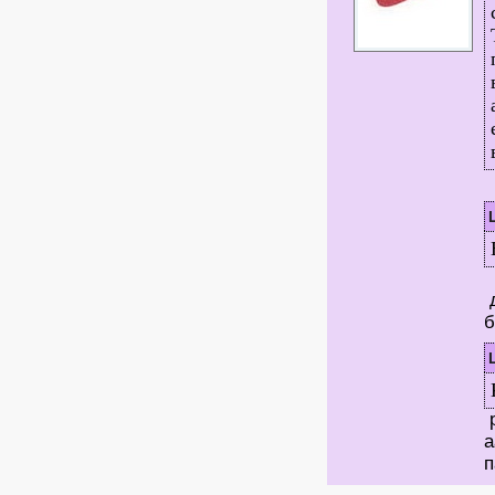
д
б
р
а
п