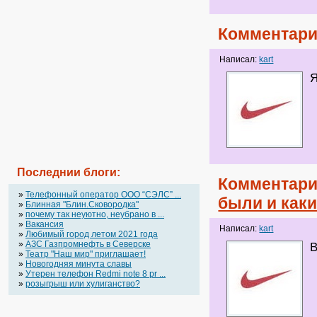
Комментари
Написал:
kart
Я
Последнии блоги:
Комментари
»
Телефонный оператор OOO “СЭЛС” ...
были и каки
»
Блинная "Блин.Сковородка"
»
почему так неуютно, неубрано в ...
»
Вакансия
Написал:
kart
»
Любимый город летом 2021 года
»
АЗС Газпромнефть в Северске
В
»
Театр "Наш мир" приглашает!
»
Новогодняя минута славы
»
Утерен телефон Redmi note 8 pr ...
»
розыгрыш или хулиганство?