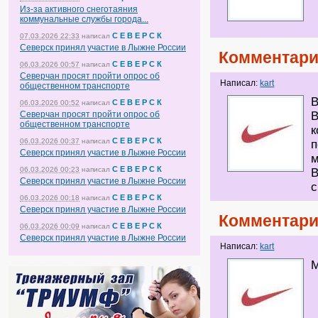
Из-за активного снеготаяния
коммунальные службы города...
С Е В Е Р С К
07.03.2026 22:33
написал
Северск принял участие в Лыжне России
Комментари
С Е В Е Р С К
06.03.2026 00:57
написал
Северчан просят пройти опрос об
Написал:
kart
общественном транспорте
В
С Е В Е Р С К
06.03.2026 00:52
написал
Северчан просят пройти опрос об
В
общественном транспорте
к
С Е В Е Р С К
06.03.2026 00:37
написал
п
Северск принял участие в Лыжне России
м
С Е В Е Р С К
06.03.2026 00:23
написал
В
Северск принял участие в Лыжне России
с
С Е В Е Р С К
06.03.2026 00:18
написал
Северск принял участие в Лыжне России
Комментари
С Е В Е Р С К
06.03.2026 00:09
написал
Северск принял участие в Лыжне России
Написал:
kart
М